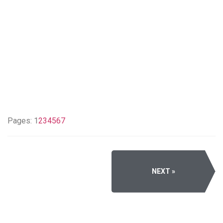
Pages:
1
2
3
4
5
6
7
NEXT