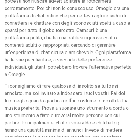
potresti non riuscire advert abilitare la fotocamera
correttamente. Per chi non lo conoscesse, Omegle era una
piattaforma di chat online che permetteva agli individui di
connettersi e chattare con degli sconosciuti scelti a caso e
sparsi per tutto il globo terrestre. Camsurf è una
piattaforma pulita, che ha una politica rigorosa contro
contenuti adulti o inappropriati, cercando di garantire
un’esperienza di chat sicura e amichevole. Ogni piattaforma
ha le sue peculiarità e, a seconda delle preferenze
individuali, gli utenti potrebbero trovare l’alternativa perfetta
a Omegle.
Ti consigliamo di fare qualcosa di insolito se tu fossi
annoiato, ma sei invitato a indossare i tuoi vestiti. Fai del
tuo meglio quando giochi a golf in costume o ascolti la tua
musica preferita. Prova a suonare uno strumento a corda o
uno strumento a fiato e troverai molte persone con cui
parlare. Principalmente, chat di smeraldo e chitchat.gg
hanno una quantità minima di annunci. Invece di mettere