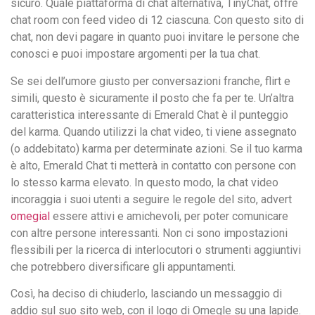
sicuro. Quale piattaforma di chat alternativa, TinyChat, offre
chat room con feed video di 12 ciascuna. Con questo sito di
chat, non devi pagare in quanto puoi invitare le persone che
conosci e puoi impostare argomenti per la tua chat.
Se sei dell’umore giusto per conversazioni franche, flirt e
simili, questo è sicuramente il posto che fa per te. Un’altra
caratteristica interessante di Emerald Chat è il punteggio
del karma. Quando utilizzi la chat video, ti viene assegnato
(o addebitato) karma per determinate azioni. Se il tuo karma
è alto, Emerald Chat ti metterà in contatto con persone con
lo stesso karma elevato. In questo modo, la chat video
incoraggia i suoi utenti a seguire le regole del sito, advert
omegial
essere attivi e amichevoli, per poter comunicare
con altre persone interessanti. Non ci sono impostazioni
flessibili per la ricerca di interlocutori o strumenti aggiuntivi
che potrebbero diversificare gli appuntamenti.
Così, ha deciso di chiuderlo, lasciando un messaggio di
addio sul suo sito web, con il logo di Omegle su una lapide.