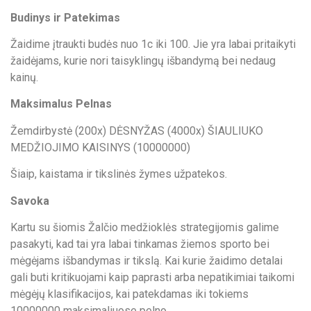
Budinys ir Patekimas
Žaidime įtraukti budės nuo 1c iki 100. Jie yra labai pritaikyti
žaidėjams, kurie nori taisyklingų išbandymą bei nedaug
kainų.
Maksimalus Pelnas
Žemdirbystė (200x) DĖSNYŽAS (4000x) ŠIAULIUKO
MEDŽIOJIMO KAISINYS (10000000)
Šiaip, kaistama ir tikslinės žymes užpatekos.
Savoka
Kartu su šiomis Žalčio medžioklės strategijomis galime
pasakyti, kad tai yra labai tinkamas žiemos sporto bei
mėgėjams išbandymas ir tikslą. Kai kurie žaidimo detalai
gali buti kritikuojami kaip paprasti arba nepatikimiai taikomi
mėgėjų klasifikacijos, kai patekdamas iki tokiems
10000000 maksimaliuose pelno.