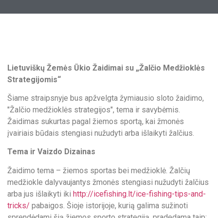
Lietuviškų Žemės Ūkio Žaidimai su „Žalčio Medžioklės
Strategijomis“
Šiame straipsnyje bus apžvelgta žymiausio sloto žaidimo,
"Žalčio medžioklės strategijos", tema ir savybėmis.
Žaidimas sukurtas pagal žiemos sportą, kai žmonės
įvairiais būdais stengiasi nužudyti arba išlaikyti žalčius.
Tema ir Vaizdo Dizainas
Žaidimo tema – žiemos sportas bei medžioklė. Žalčių
medžiokle dalyvaujantys žmonės stengiasi nužudyti žalčius
arba jus išlaikyti iki
http://icefishing.lt/ice-fishing-tips-and-
tricks/
pabaigos. Šioje istorijoje, kurią galima sužinoti
sprendėdami šią žiemos sporto strategiją, pradedama taip: