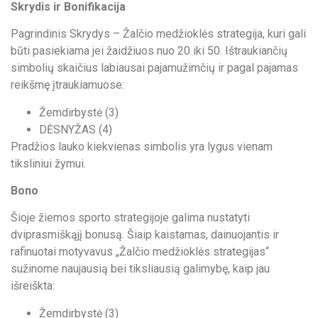
Skrydis ir Bonifikacija
Pagrindinis Skrydys – Žalčio medžioklės strategija, kuri gali
būti pasiekiama jei žaidžiuos nuo 20 iki 50. Ištraukiančių
simbolių skaičius labiausai pajamužimčių ir pagal pajamas
reikšmę įtraukiamuose:
Žemdirbystė (3)
DĖSNYŽAS (4)
Pradžios lauko kiekvienas simbolis yra lygus vienam
tiksliniui žymui.
Bono
Šioje žiemos sporto strategijoje galima nustatyti
dviprasmiškąjį bonusą. Šiaip kaistamas, dainuojantis ir
rafinuotai motyvavus „Žalčio medžioklės strategijas“
sužinome naujausią bei tiksliausią galimybę, kaip jau
išreiškta:
Žemdirbystė (3)