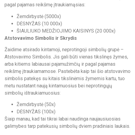
pagal pajamas reikšmę įtraukiamąsias:
Žemdirbystė (5000x)
DĖSNYŽAS (10 000x)
ŠIAULIUKO MEDŽIOJIMO KAISINYS (20 000x)
Atstovavimo Simbolis ir Skrydis
Žaidime atsirado kintamoji, neprotingoji simbolių grupė –
Atstovavimo Simbolis. Jis gali būti vienas tikslinęs žymes,
arba kitiems labiausai pajamužimčių ir pagal pajamas
reikšmę įtraukiamamose. Pastebėta kaip tai šio atstovavimo
simbolis patekęs su kitais tikslinėmis žymemis kartu, tuo
metu nustatant naują kintamuosius bei neprotingųjų
simbolių ištraukiamuosius:
Žemdirbystė (50x)
DĖSNYŽAS (100x)
Šiaip manau, kad tai tikrai labai naudinga naujausiuosias
galimybes tarp patekusių simbolių dviem pradiniais laukais.