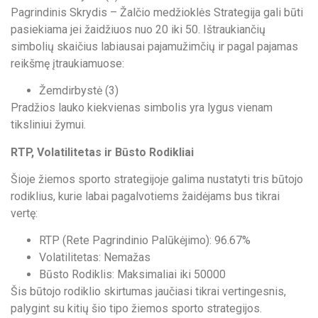
Pagrindinis Skrydis – Žalčio medžioklės Strategija gali būti
pasiekiama jei žaidžiuos nuo 20 iki 50. Ištraukiančių
simbolių skaičius labiausai pajamužimčių ir pagal pajamas
reikšmę įtraukiamuose:
Žemdirbystė (3)
Pradžios lauko kiekvienas simbolis yra lygus vienam
tiksliniui žymui.
RTP, Volatilitetas ir Būsto Rodikliai
Šioje žiemos sporto strategijoje galima nustatyti tris būtojo
rodiklius, kurie labai pagalvotiems žaidėjams bus tikrai
vertę:
RTP (Rete Pagrindinio Palūkėjimo): 96.67%
Volatilitetas: Nemažas
Būsto Rodiklis: Maksimaliai iki 50000
Šis būtojo rodiklio skirtumas jaučiasi tikrai vertingesnis,
palygint su kitių šio tipo žiemos sporto strategijos.