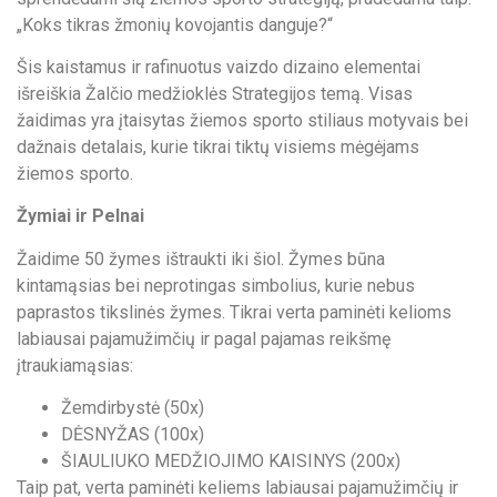
„Koks tikras žmonių kovojantis danguje?“
Šis kaistamus ir rafinuotus vaizdo dizaino elementai
išreiškia Žalčio medžioklės Strategijos temą. Visas
žaidimas yra įtaisytas žiemos sporto stiliaus motyvais bei
dažnais detalais, kurie tikrai tiktų visiems mėgėjams
žiemos sporto.
Žymiai ir Pelnai
Žaidime 50 žymes ištraukti iki šiol. Žymes būna
kintamąsias bei neprotingas simbolius, kurie nebus
paprastos tikslinės žymes. Tikrai verta paminėti kelioms
labiausai pajamužimčių ir pagal pajamas reikšmę
įtraukiamąsias:
Žemdirbystė (50x)
DĖSNYŽAS (100x)
ŠIAULIUKO MEDŽIOJIMO KAISINYS (200x)
Taip pat, verta paminėti keliems labiausai pajamužimčių ir