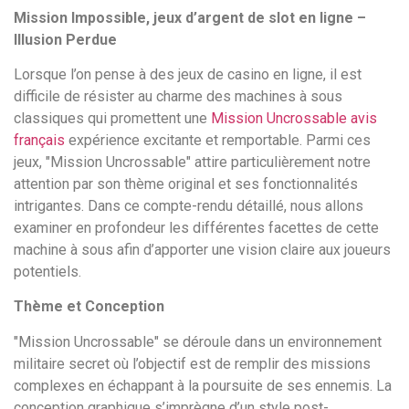
Mission Impossible, jeux d’argent de slot en ligne –
Illusion Perdue
Lorsque l’on pense à des jeux de casino en ligne, il est
difficile de résister au charme des machines à sous
classiques qui promettent une
Mission Uncrossable avis
français
expérience excitante et remportable. Parmi ces
jeux, "Mission Uncrossable" attire particulièrement notre
attention par son thème original et ses fonctionnalités
intrigantes. Dans ce compte-rendu détaillé, nous allons
examiner en profondeur les différentes facettes de cette
machine à sous afin d’apporter une vision claire aux joueurs
potentiels.
Thème et Conception
"Mission Uncrossable" se déroule dans un environnement
militaire secret où l’objectif est de remplir des missions
complexes en échappant à la poursuite de ses ennemis. La
conception graphique s’imprègne d’un style post-