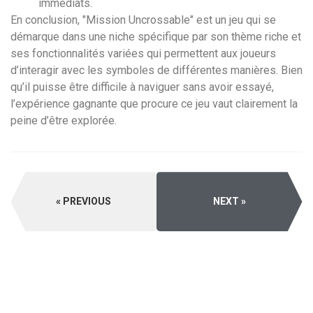
immédiats.
En conclusion, "Mission Uncrossable" est un jeu qui se
démarque dans une niche spécifique par son thème riche et
ses fonctionnalités variées qui permettent aux joueurs
d’interagir avec les symboles de différentes manières. Bien
qu’il puisse être difficile à naviguer sans avoir essayé,
l’expérience gagnante que procure ce jeu vaut clairement la
peine d’être explorée.
PREVIOUS
NEXT