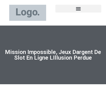
Mission Impossible, Jeux Dargent De
Slot En Ligne LIllusion Perdue