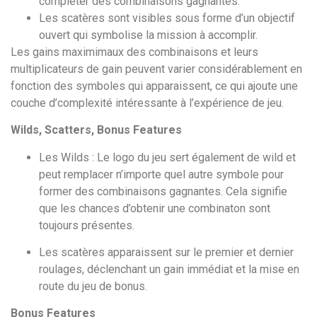
compléter des combinaisons gagnantes.
Les scatères sont visibles sous forme d’un objectif
ouvert qui symbolise la mission à accomplir.
Les gains maximimaux des combinaisons et leurs
multiplicateurs de gain peuvent varier considérablement en
fonction des symboles qui apparaissent, ce qui ajoute une
couche d’complexité intéressante à l’expérience de jeu.
Wilds, Scatters, Bonus Features
Les Wilds : Le logo du jeu sert également de wild et
peut remplacer n’importe quel autre symbole pour
former des combinaisons gagnantes. Cela signifie
que les chances d’obtenir une combinaton sont
toujours présentes.
Les scatères apparaissent sur le premier et dernier
roulages, déclenchant un gain immédiat et la mise en
route du jeu de bonus.
Bonus Features