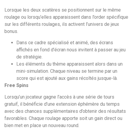
Lorsque les deux scatères se positionnent sur le même
roulage ou lorsqu’elles apparaissent dans l’order spécifique
sur les différents roulages, ils activent l’univers de jeux
bonus.
Dans ce cadre spécialisé et animé, des écrans
affichés en fond d’écran nous invitent à passer au jeu
de stratégie.
Les éléments du thème apparaissent alors dans un
mini-simulation. Chaque niveau se termine par un
score qui est ajouté aux gains récoltés jusque-là.
Free Spins
Lorsqu’un jocateur gagne l’accès à une série de tours
gratuif, il bénéficie d’une extension éphémère du temps
avec des chances supplémentaires d’obtenir des résultats
favorables. Chaque roulage apporte soit un gain direct ou
bien met en place un nouveau round.