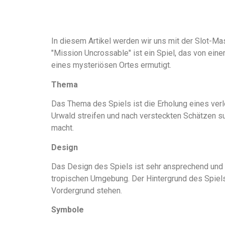
In diesem Artikel werden wir uns mit der Slot-M
"Mission Uncrossable" ist ein Spiel, das von ein
eines mysteriösen Ortes ermutigt.
Thema
Das Thema des Spiels ist die Erholung eines verl
Urwald streifen und nach versteckten Schätzen su
macht.
Design
Das Design des Spiels ist sehr ansprechend und au
tropischen Umgebung. Der Hintergrund des Spiel
Vordergrund stehen.
Symbole