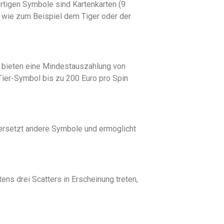
ertigen Symbole sind Kartenkarten (9
, wie zum Beispiel dem Tiger oder der
e bieten eine Mindestauszahlung von
 Tier-Symbol bis zu 200 Euro pro Spin
 ersetzt andere Symbole und ermöglicht
ns drei Scatters in Erscheinung treten,