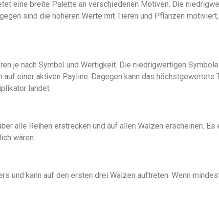
ietet eine breite Palette an verschiedenen Motiven. Die niedrigw
agegen sind die höheren Werte mit Tieren und Pflanzen motiviert
eren je nach Symbol und Wertigkeit. Die niedrigwertigen Symbol
ten auf einer aktiven Payline. Dagegen kann das höchstgewertete
likator landet.
ber alle Reihen erstrecken und auf allen Walzen erscheinen. Es
ich wären.
rs und kann auf den ersten drei Walzen auftreten. Wenn mindeste