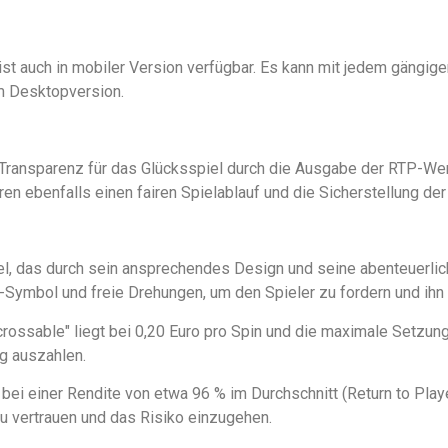
st auch in mobiler Version verfügbar. Es kann mit jedem gängig
em Desktopversion.
 Transparenz für das Glücksspiel durch die Ausgabe der RTP-Wer
n ebenfalls einen fairen Spielablauf und die Sicherstellung der
l, das durch sein ansprechendes Design und seine abenteuerlich
r-Symbol und freie Drehungen, um den Spieler zu fordern und ih
rossable" liegt bei 0,20 Euro pro Spin und die maximale Setzung
g auszahlen.
i einer Rendite von etwa 96 % im Durchschnitt (Return to Player
zu vertrauen und das Risiko einzugehen.