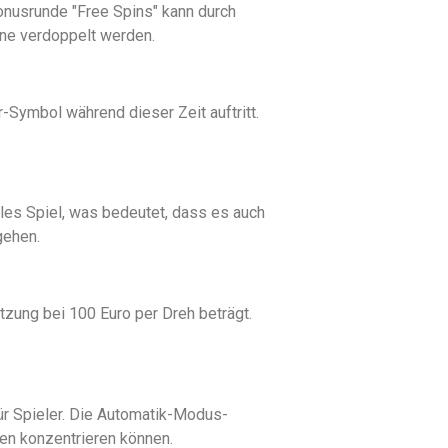
onusrunde "Free Spins" kann durch
nne verdoppelt werden.
-Symbol während dieser Zeit auftritt.
tiles Spiel, was bedeutet, dass es auch
gehen.
tzung bei 100 Euro per Dreh beträgt.
r Spieler. Die Automatik-Modus-
ten konzentrieren können.