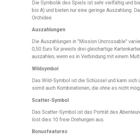
Die Symbolik des Spiels ist sehr vielfältig und b
bis A) und bieten nur eine geringe Auszahlung. D
Orchidee.
Auszahlungen
Die Auszahlungen in "Mission Uncrossable" varii
0,50 Euro für jeweils drei gleichartige Kartenkar
auszahlen, wenn es in Verbindung mit einem Multip
Wildsymbol
Das Wild-Symbol ist die Schüssel und kann sich ü
somit auch Kombinationen, die ohne es nicht mögl
Scatter-Symbol
Das Scatter-Symbol ist das Porträt des Abenteure
löst dies 10 freie Drehungen aus.
Bonusfeatures