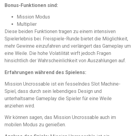
Bonus-Funktionen sind:
Mission Modus
Multiplier
Diese beiden Funktionen tragen zu einem intensiven
Spielerlebnis bei. Freispiele-Runde bietet die Möglichkeit,
mehr Gewinne einzufahren und verlängert das Gameplay um
eine Weile. Die hohe Volatilität wirft jedoch Fragen
hinsichtlich der Wahrscheinlichkeit von Auszahlungen auf.
Erfahrungen während des Spielens:
Mission Uncrossable ist ein fesselndes Slot Machine-
Spiel, dass durch sein lebendiges Design und
unterhaltsame Gameplay die Spieler für eine Weile
anziehen wird.
Wir können sagen, das Mission Uncrossable auch im
mobilen Modus zu genießen.