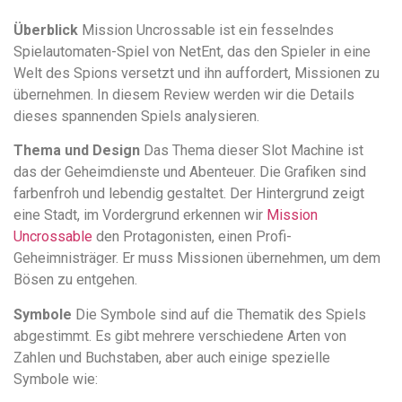
Überblick
Mission Uncrossable ist ein fesselndes
Spielautomaten-Spiel von NetEnt, das den Spieler in eine
Welt des Spions versetzt und ihn auffordert, Missionen zu
übernehmen. In diesem Review werden wir die Details
dieses spannenden Spiels analysieren.
Thema und Design
Das Thema dieser Slot Machine ist
das der Geheimdienste und Abenteuer. Die Grafiken sind
farbenfroh und lebendig gestaltet. Der Hintergrund zeigt
eine Stadt, im Vordergrund erkennen wir
Mission
Uncrossable
den Protagonisten, einen Profi-
Geheimnisträger. Er muss Missionen übernehmen, um dem
Bösen zu entgehen.
Symbole
Die Symbole sind auf die Thematik des Spiels
abgestimmt. Es gibt mehrere verschiedene Arten von
Zahlen und Buchstaben, aber auch einige spezielle
Symbole wie: