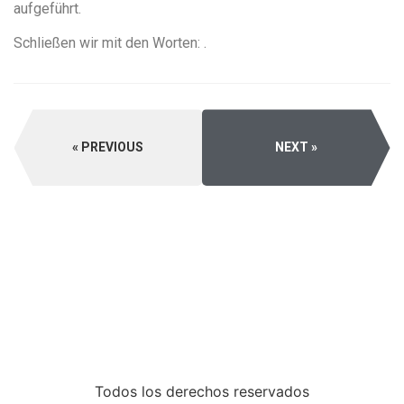
aufgeführt.
Schließen wir mit den Worten: .
PREVIOUS
NEXT
Todos los derechos reservados