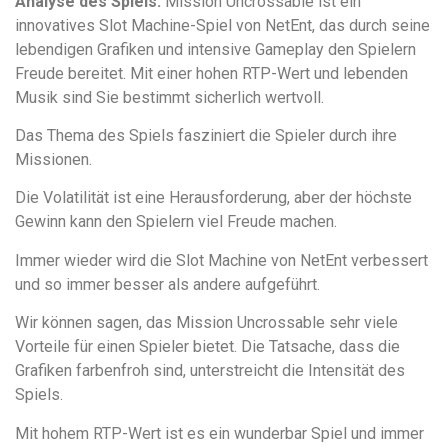
Analyse des Spiels:
Mission Uncrossable ist ein
innovatives Slot Machine-Spiel von NetEnt, das durch seine
lebendigen Grafiken und intensive Gameplay den Spielern
Freude bereitet. Mit einer hohen RTP-Wert und lebenden
Musik sind Sie bestimmt sicherlich wertvoll.
Das Thema des Spiels fasziniert die Spieler durch ihre
Missionen.
Die Volatilität ist eine Herausforderung, aber der höchste
Gewinn kann den Spielern viel Freude machen.
Immer wieder wird die Slot Machine von NetEnt verbessert
und so immer besser als andere aufgeführt.
Wir können sagen, das Mission Uncrossable sehr viele
Vorteile für einen Spieler bietet. Die Tatsache, dass die
Grafiken farbenfroh sind, unterstreicht die Intensität des
Spiels.
Mit hohem RTP-Wert ist es ein wunderbar Spiel und immer