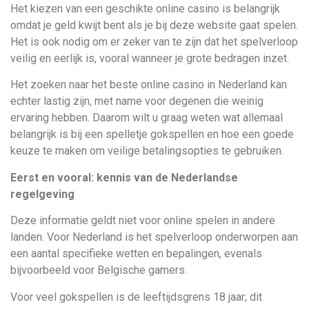
Het kiezen van een geschikte online casino is belangrijk
omdat je geld kwijt bent als je bij deze website gaat spelen.
Het is ook nodig om er zeker van te zijn dat het spelverloop
veilig en eerlijk is, vooral wanneer je grote bedragen inzet.
Het zoeken naar het beste online casino in Nederland kan
echter lastig zijn, met name voor degenen die weinig
ervaring hebben. Daarom wilt u graag weten wat allemaal
belangrijk is bij een spelletje gokspellen en hoe een goede
keuze te maken om veilige betalingsopties te gebruiken.
Eerst en vooral: kennis van de Nederlandse
regelgeving
Deze informatie geldt niet voor online spelen in andere
landen. Voor Nederland is het spelverloop onderworpen aan
een aantal specifieke wetten en bepalingen, evenals
bijvoorbeeld voor Belgische gamers.
Voor veel gokspellen is de leeftijdsgrens 18 jaar; dit