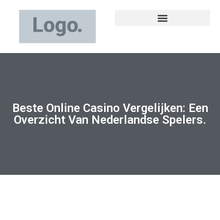
Beste Online Casino Vergelijken: Een
Overzicht Van Nederlandse Spelers.