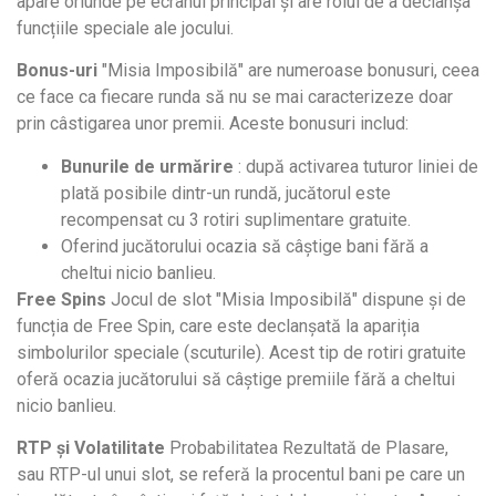
apare oriunde pe ecranul principal și are rolul de a declanșa
funcțiile speciale ale jocului.
Bonus-uri
"Misia Imposibilă" are numeroase bonusuri, ceea
ce face ca fiecare runda să nu se mai caracterizeze doar
prin câstigarea unor premii. Aceste bonusuri includ:
Bunurile de urmărire
: după activarea tuturor liniei de
plată posibile dintr-un rundă, jucătorul este
recompensat cu 3 rotiri suplimentare gratuite.
Oferind jucătorului ocazia să câștige bani fără a
cheltui nicio banlieu.
Free Spins
Jocul de slot "Misia Imposibilă" dispune și de
funcția de Free Spin, care este declanșată la apariția
simbolurilor speciale (scuturile). Acest tip de rotiri gratuite
oferă ocazia jucătorului să câștige premiile fără a cheltui
nicio banlieu.
RTP și Volatilitate
Probabilitatea Rezultată de Plasare,
sau RTP-ul unui slot, se referă la procentul bani pe care un