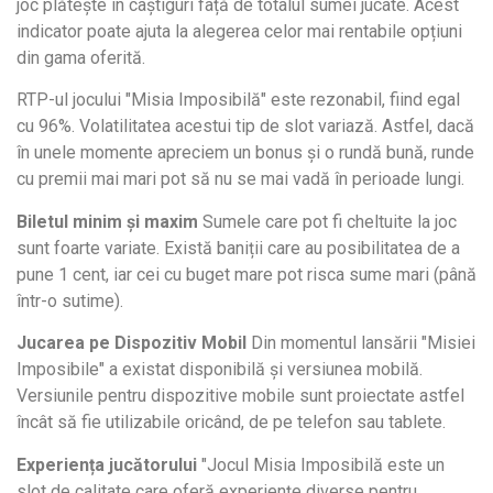
joc plătește în câștiguri față de totalul sumei jucate. Acest
indicator poate ajuta la alegerea celor mai rentabile opțiuni
din gama oferită.
RTP-ul jocului "Misia Imposibilă" este rezonabil, fiind egal
cu 96%. Volatilitatea acestui tip de slot variază. Astfel, dacă
în unele momente apreciem un bonus și o rundă bună, runde
cu premii mai mari pot să nu se mai vadă în perioade lungi.
Biletul minim și maxim
Sumele care pot fi cheltuite la joc
sunt foarte variate. Există baniții care au posibilitatea de a
pune 1 cent, iar cei cu buget mare pot risca sume mari (până
într-o sutime).
Jucarea pe Dispozitiv Mobil
Din momentul lansării "Misiei
Imposibile" a existat disponibilă și versiunea mobilă.
Versiunile pentru dispozitive mobile sunt proiectate astfel
încât să fie utilizabile oricând, de pe telefon sau tablete.
Experiența jucătorului
"Jocul Misia Imposibilă este un
slot de calitate care oferă experiențe diverse pentru