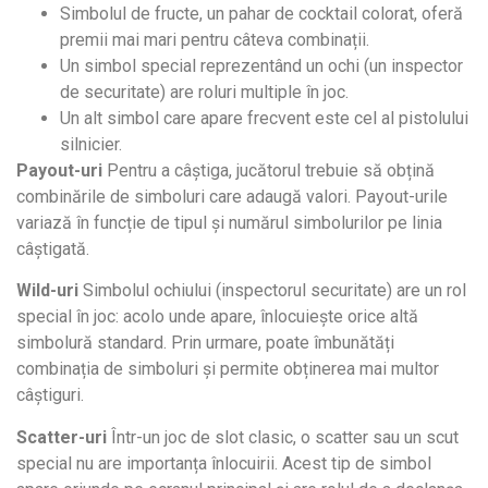
Simbolul de fructe, un pahar de cocktail colorat, oferă
premii mai mari pentru câteva combinații.
Un simbol special reprezentând un ochi (un inspector
de securitate) are roluri multiple în joc.
Un alt simbol care apare frecvent este cel al pistolului
silnicier.
Payout-uri
Pentru a câștiga, jucătorul trebuie să obțină
combinările de simboluri care adaugă valori. Payout-urile
variază în funcție de tipul și numărul simbolurilor pe linia
câștigată.
Wild-uri
Simbolul ochiului (inspectorul securitate) are un rol
special în joc: acolo unde apare, înlocuiește orice altă
simbolură standard. Prin urmare, poate îmbunătăți
combinația de simboluri și permite obținerea mai multor
câștiguri.
Scatter-uri
Într-un joc de slot clasic, o scatter sau un scut
special nu are importanța înlocuirii. Acest tip de simbol