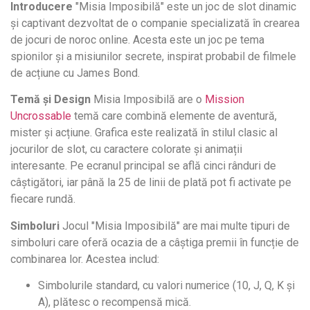
Introducere
"Misia Imposibilă" este un joc de slot dinamic
și captivant dezvoltat de o companie specializată în crearea
de jocuri de noroc online. Acesta este un joc pe tema
spionilor și a misiunilor secrete, inspirat probabil de filmele
de acțiune cu James Bond.
Temă și Design
Misia Imposibilă are o
Mission
Uncrossable
temă care combină elemente de aventură,
mister și acțiune. Grafica este realizată în stilul clasic al
jocurilor de slot, cu caractere colorate și animații
interesante. Pe ecranul principal se află cinci rânduri de
câștigători, iar până la 25 de linii de plată pot fi activate pe
fiecare rundă.
Simboluri
Jocul "Misia Imposibilă" are mai multe tipuri de
simboluri care oferă ocazia de a câștiga premii în funcție de
combinarea lor. Acestea includ:
Simbolurile standard, cu valori numerice (10, J, Q, K și
A), plătesc o recompensă mică.