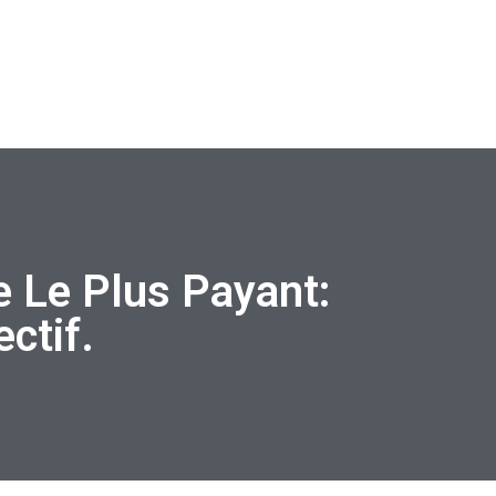
e Le Plus Payant:
ctif.