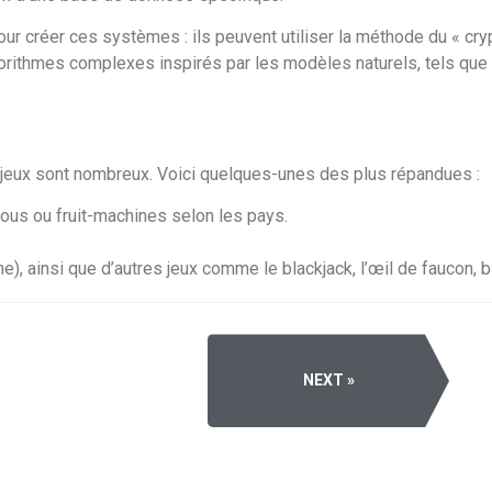
r créer ces systèmes : ils peuvent utiliser la méthode du « crypt
algorithmes complexes inspirés par les modèles naturels, tels q
e jeux sont nombreux. Voici quelques-unes des plus répandues :
sous ou fruit-machines selon les pays.
ne), ainsi que d’autres jeux comme le blackjack, l’œil de faucon, 
NEXT