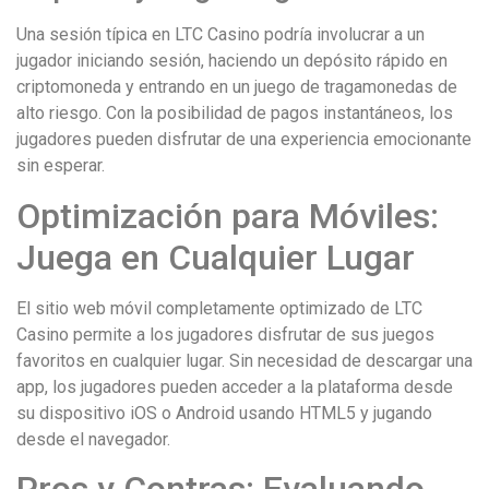
Una sesión típica en LTC Casino podría involucrar a un
jugador iniciando sesión, haciendo un depósito rápido en
criptomoneda y entrando en un juego de tragamonedas de
alto riesgo. Con la posibilidad de pagos instantáneos, los
jugadores pueden disfrutar de una experiencia emocionante
sin esperar.
Optimización para Móviles:
Juega en Cualquier Lugar
El sitio web móvil completamente optimizado de LTC
Casino permite a los jugadores disfrutar de sus juegos
favoritos en cualquier lugar. Sin necesidad de descargar una
app, los jugadores pueden acceder a la plataforma desde
su dispositivo iOS o Android usando HTML5 y jugando
desde el navegador.