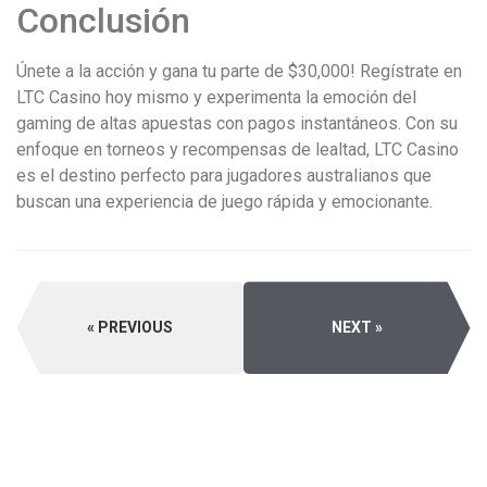
Conclusión
Únete a la acción y gana tu parte de $30,000! Regístrate en
LTC Casino hoy mismo y experimenta la emoción del
gaming de altas apuestas con pagos instantáneos. Con su
enfoque en torneos y recompensas de lealtad, LTC Casino
es el destino perfecto para jugadores australianos que
buscan una experiencia de juego rápida y emocionante.
PREVIOUS
NEXT