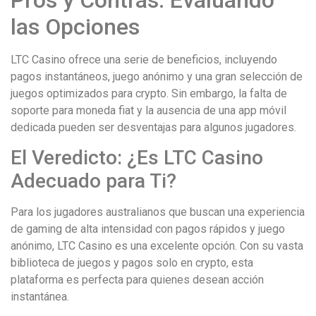
Pros y Contras: Evaluando
las Opciones
LTC Casino ofrece una serie de beneficios, incluyendo
pagos instantáneos, juego anónimo y una gran selección de
juegos optimizados para crypto. Sin embargo, la falta de
soporte para moneda fiat y la ausencia de una app móvil
dedicada pueden ser desventajas para algunos jugadores.
El Veredicto: ¿Es LTC Casino
Adecuado para Ti?
Para los jugadores australianos que buscan una experiencia
de gaming de alta intensidad con pagos rápidos y juego
anónimo, LTC Casino es una excelente opción. Con su vasta
biblioteca de juegos y pagos solo en crypto, esta
plataforma es perfecta para quienes desean acción
instantánea.