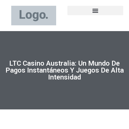
LTC Casino Australia: Un Mundo De
Pagos Instantáneos Y Juegos De Alta
Intensidad