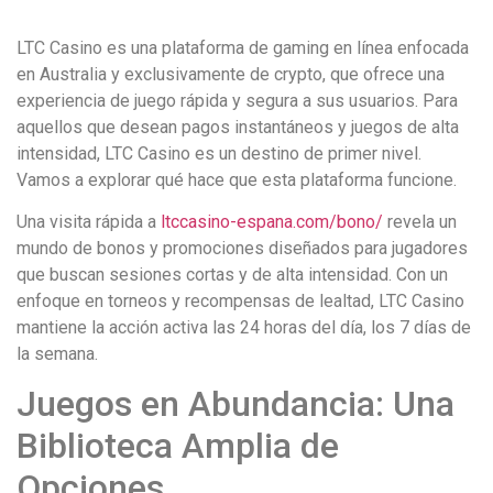
LTC Casino es una plataforma de gaming en línea enfocada
en Australia y exclusivamente de crypto, que ofrece una
experiencia de juego rápida y segura a sus usuarios. Para
aquellos que desean pagos instantáneos y juegos de alta
intensidad, LTC Casino es un destino de primer nivel.
Vamos a explorar qué hace que esta plataforma funcione.
Una visita rápida a
ltccasino-espana.com/bono/
revela un
mundo de bonos y promociones diseñados para jugadores
que buscan sesiones cortas y de alta intensidad. Con un
enfoque en torneos y recompensas de lealtad, LTC Casino
mantiene la acción activa las 24 horas del día, los 7 días de
la semana.
Juegos en Abundancia: Una
Biblioteca Amplia de
Opciones