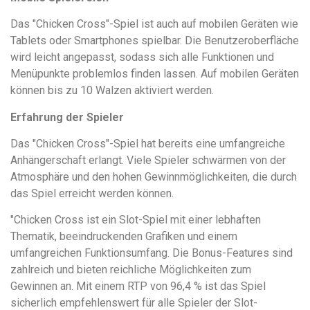
Das "Chicken Cross"-Spiel ist auch auf mobilen Geräten wie
Tablets oder Smartphones spielbar. Die Benutzeroberfläche
wird leicht angepasst, sodass sich alle Funktionen und
Menüpunkte problemlos finden lassen. Auf mobilen Geräten
können bis zu 10 Walzen aktiviert werden.
Erfahrung der Spieler
Das "Chicken Cross"-Spiel hat bereits eine umfangreiche
Anhängerschaft erlangt. Viele Spieler schwärmen von der
Atmosphäre und den hohen Gewinnmöglichkeiten, die durch
das Spiel erreicht werden können.
"Chicken Cross ist ein Slot-Spiel mit einer lebhaften
Thematik, beeindruckenden Grafiken und einem
umfangreichen Funktionsumfang. Die Bonus-Features sind
zahlreich und bieten reichliche Möglichkeiten zum
Gewinnen an. Mit einem RTP von 96,4 % ist das Spiel
sicherlich empfehlenswert für alle Spieler der Slot-