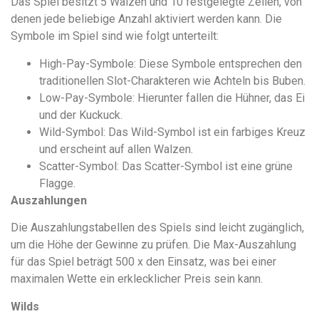
Das Spiel besitzt 5 Walzen und 10 festgelegte Zeilen, von
denen jede beliebige Anzahl aktiviert werden kann. Die
Symbole im Spiel sind wie folgt unterteilt:
High-Pay-Symbole: Diese Symbole entsprechen den
traditionellen Slot-Charakteren wie Achteln bis Buben.
Low-Pay-Symbole: Hierunter fallen die Hühner, das Ei
und der Kuckuck.
Wild-Symbol: Das Wild-Symbol ist ein farbiges Kreuz
und erscheint auf allen Walzen.
Scatter-Symbol: Das Scatter-Symbol ist eine grüne
Flagge.
Auszahlungen
Die Auszahlungstabellen des Spiels sind leicht zugänglich,
um die Höhe der Gewinne zu prüfen. Die Max-Auszahlung
für das Spiel beträgt 500 x den Einsatz, was bei einer
maximalen Wette ein erklecklicher Preis sein kann.
Wilds