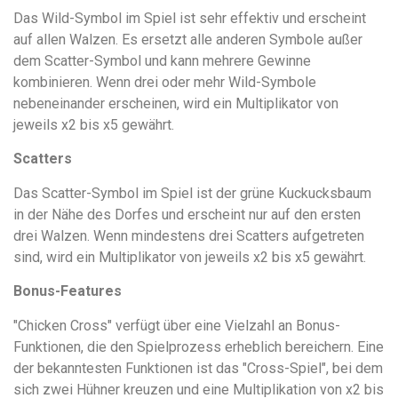
Das Wild-Symbol im Spiel ist sehr effektiv und erscheint
auf allen Walzen. Es ersetzt alle anderen Symbole außer
dem Scatter-Symbol und kann mehrere Gewinne
kombinieren. Wenn drei oder mehr Wild-Symbole
nebeneinander erscheinen, wird ein Multiplikator von
jeweils x2 bis x5 gewährt.
Scatters
Das Scatter-Symbol im Spiel ist der grüne Kuckucksbaum
in der Nähe des Dorfes und erscheint nur auf den ersten
drei Walzen. Wenn mindestens drei Scatters aufgetreten
sind, wird ein Multiplikator von jeweils x2 bis x5 gewährt.
Bonus-Features
"Chicken Cross" verfügt über eine Vielzahl an Bonus-
Funktionen, die den Spielprozess erheblich bereichern. Eine
der bekanntesten Funktionen ist das "Cross-Spiel", bei dem
sich zwei Hühner kreuzen und eine Multiplikation von x2 bis