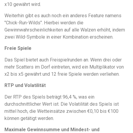
x10 gewährt wird.
Weiterhin gibt es auch noch ein anderes Feature namens
"Chick-Run-Wilds". Hierbei werden die
Gewinnwahrscheinlichkeiten auf alle Walzen erhöht, indem
zwei Wild-Symbole in einer Kombination erscheinen.
Freie Spiele
Das Spiel bietet auch Freispielrunden an. Wenn drei oder
mehr Scatters im Dorf eintreten, wird ein Multiplikator von
x2 bis x5 gewährt und 12 freie Spiele werden verliehen.
RTP und Volatilität
Der RTP des Spiels beträgt 96,4 %, was ein
durchschnittlicher Wert ist. Die Volatilität des Spiels ist
mittel hoch, die Wetteinsätze zwischen €0,10 bis €100
können getätigt werden.
Maximale Gewinnsumme und Mindest- und