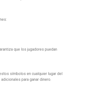
ones:
garantiza que los jugadores puedan
 estos símbolos en cualquier lugar del
s adicionales para ganar dinero.