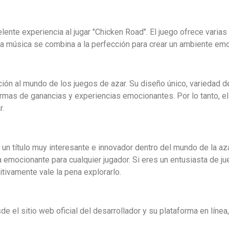
nte experiencia al jugar "Chicken Road". El juego ofrece varias
 la música se combina a la perfección para crear un ambiente emo
ción al mundo de los juegos de azar. Su diseño único, variedad 
ormas de ganancias y experiencias emocionantes. Por lo tanto, el
r.
un título muy interesante e innovador dentro del mundo de la aza
ia emocionante para cualquier jugador. Si eres un entusiasta de
itivamente vale la pena explorarlo.
e el sitio web oficial del desarrollador y su plataforma en lín