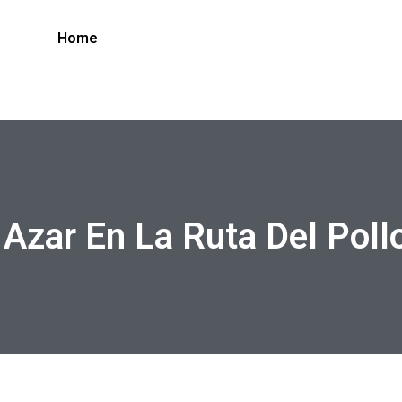
Home
Azar En La Ruta Del Poll