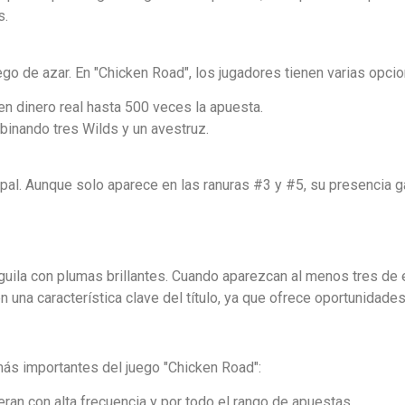
s.
ego de azar. En "Chicken Road", los jugadores tienen varias opci
n dinero real hasta 500 veces la apuesta.
inando tres Wilds y un avestruz.
cipal. Aunque solo aparece en las ranuras #3 y #5, su presencia 
 águila con plumas brillantes. Cuando aparezcan al menos tres de
en una característica clave del título, ya que ofrece oportunidade
más importantes del juego "Chicken Road":
an con alta frecuencia y por todo el rango de apuestas.