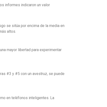
nos informes indicaron un valor
iesgo se sitúa por encima de la media en
más altos.
 una mayor libertad para experimentar
uras #3 y #5 con un avestruz, se puede
mo en teléfonos inteligentes. La