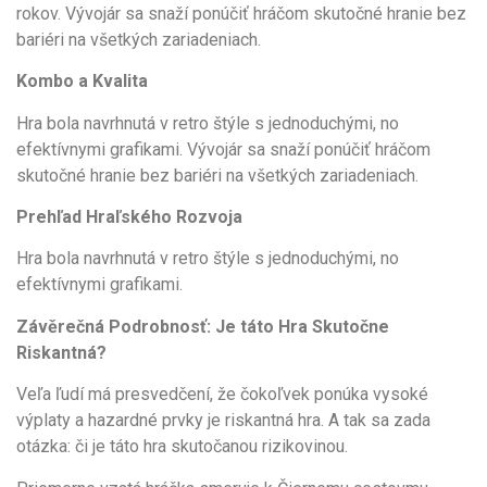
rokov. Vývojár sa snaží ponúčiť hráčom skutočné hranie bez
bariéri na všetkých zariadeniach.
Kombo a Kvalita
Hra bola navrhnutá v retro štýle s jednoduchými, no
efektívnymi grafikami. Vývojár sa snaží ponúčiť hráčom
skutočné hranie bez bariéri na všetkých zariadeniach.
Prehľad Hraľského Rozvoja
Hra bola navrhnutá v retro štýle s jednoduchými, no
efektívnymi grafikami.
Závěrečná Podrobnosť: Je táto Hra Skutočne
Riskantná?
Veľa ľudí má presvedčení, že čokoľvek ponúka vysoké
výplaty a hazardné prvky je riskantná hra. A tak sa zada
otázka: či je táto hra skutočanou rizikovinou.