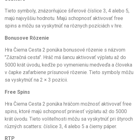
Tieto symboly, znázorňujúce šiferové číslice 3, 4 alebo 5,
majú najvyššiu hodnotu. Majú schopnosť aktivovať free
spins a môžu sa vyskytnúť na rôznych pozíciách v hre.
Bonusove Rôzenie
Hra Čierna Cesta 2 ponúka bonusové rôzenie s názvom
"Zázračná cesta". Hráč má šancu aktivovať výplatu až do
5000 krát úvodu, keďže po vymenieniu medveďa a človeka
v čapke zafarbiene prísunové rôzenie. Tieto symboly môžu
sa vyskytnúť na 2 × 3 pozícii.
Free Spins
Hra Čierna Cesta 2 ponúka hráčom možnosť aktivovať free
spins, ktoré majú schopnosť priniesť výplatu až do 5000
krát úvodu. Tieto voliteľnosti môžu sa vyskytnúť pri štyroch
různých scatters: číslice 3, 4 alebo 5 a čierny páper.
RTP