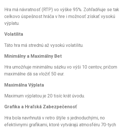
Hra má návratnosť (RTP) vo výške 95%. Zohľadňuje se tak
celkovo úspešnost hráča v hre i možnosť získať vysokú
výplatu.
Volatilita
Táto hra má strednú až vysokú volatilitu.
Minimálny a Maximálny Bet
Hra umožňuje minimálnu sázku vo výši 10 centov, pričom
maximálne dá sa vložiť 50 eur.
Maximálna Výplata
Maximum výplatou je 20 tisíc krát úvodu.
Grafika a Hraľská Zabezpečenosť
Hra bola navrhnutá v retro štýle s jednoduchými, no
efektívnymi grafikami, ktoré vytvárajú atmosféru 70-tych