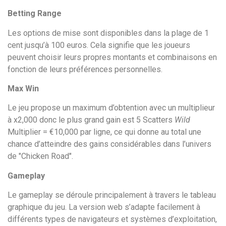
Betting Range
Les options de mise sont disponibles dans la plage de 1
cent jusqu’à 100 euros. Cela signifie que les joueurs
peuvent choisir leurs propres montants et combinaisons en
fonction de leurs préférences personnelles.
Max Win
Le jeu propose un maximum d’obtention avec un multiplieur
à x2,000 donc le plus grand gain est 5 Scatters
Wild
Multiplier = €10,000 par ligne, ce qui donne au total une
chance d’atteindre des gains considérables dans l’univers
de "Chicken Road".
Gameplay
Le gameplay se déroule principalement à travers le tableau
graphique du jeu. La version web s’adapte facilement à
différents types de navigateurs et systèmes d’exploitation,