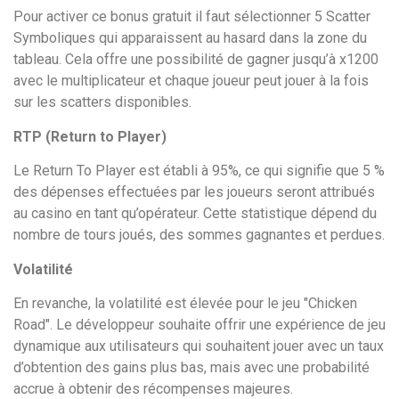
Pour activer ce bonus gratuit il faut sélectionner 5 Scatter
Symboliques qui apparaissent au hasard dans la zone du
tableau. Cela offre une possibilité de gagner jusqu’à x1200
avec le multiplicateur et chaque joueur peut jouer à la fois
sur les scatters disponibles.
RTP (Return to Player)
Le Return To Player est établi à 95%, ce qui signifie que 5 %
des dépenses effectuées par les joueurs seront attribués
au casino en tant qu’opérateur. Cette statistique dépend du
nombre de tours joués, des sommes gagnantes et perdues.
Volatilité
En revanche, la volatilité est élevée pour le jeu "Chicken
Road". Le développeur souhaite offrir une expérience de jeu
dynamique aux utilisateurs qui souhaitent jouer avec un taux
d’obtention des gains plus bas, mais avec une probabilité
accrue à obtenir des récompenses majeures.