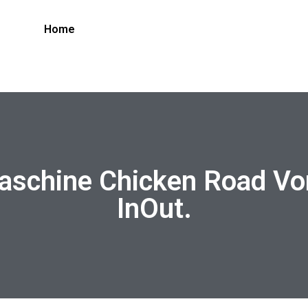
Home
aschine Chicken Road Vo
InOut.