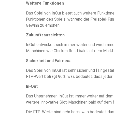
Weitere Funktionen
Das Spiel von InOut bietet auch weitere Funktio
Funktionen des Spiels, während der Freispiel-Funk
Gewinn zu erhöhen.
Zukunftsaussichten
InOut entwickelt sich immer weiter und wird immer
Maschinen wie Chicken Road bald auf dem Markt
Sicherheit und Fairness
Das Spiel von InOut ist sehr sicher und fair gest
RTP-Wert beträgt 96%, was bedeutet, dass jeder Eu
In-Out
Das Unternehmen InOut ist immer weiter auf dem V
weitere innovative Slot-Maschinen bald auf dem 
Die RTP-Werte sind sehr hoch, was bedeutet, dass 