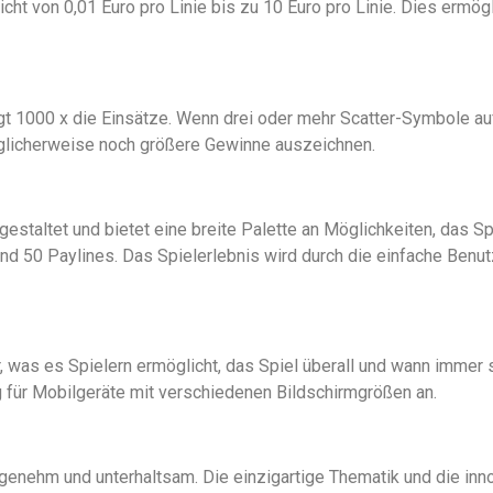
cht von 0,01 Euro pro Linie bis zu 10 Euro pro Linie. Dies ermögl
gt 1000 x die Einsätze. Wenn drei oder mehr Scatter-Symbole a
öglicherweise noch größere Gewinne auszeichnen.
estaltet und bietet eine breite Palette an Möglichkeiten, das Sp
 und 50 Paylines. Das Spielerlebnis wird durch die einfache Benu
, was es Spielern ermöglicht, das Spiel überall und wann immer 
g für Mobilgeräte mit verschiedenen Bildschirmgrößen an.
ngenehm und unterhaltsam. Die einzigartige Thematik und die i