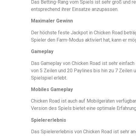
Das Betting-Rang vom Spiels ist sehr groß und rei
entsprechend ihrer Einsatze anzupassen.
Maximaler Gewinn
Der höchste feste Jackpot in Chicken Road beträ
Spieler den Farm-Modus aktiviert hat, kann er m
Gameplay
Das Gameplay von Chicken Road ist sehr einfach g
von 5 Zeilen und 20 Paylines bis hin zu 7 Zeilen
Spielspiel erlebt.
Mobiles Gameplay
Chicken Road ist auch auf Mobilgeräten verfügbar
Version des Spiels bietet eine optimale Erfahrun
Spielererlebnis
Das Spielererlebnis von Chicken Road ist sehr a