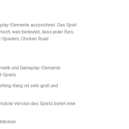
meplay-Elemente auszeichnet. Das Spiel
hoch, was bedeutet, dass jeder Euro,
ot-Spielern, Chicken Road
Thematik und Gameplay-Elemente
t-Spiels.
tting-Rang ist sehr groß und
mobile Version des Spiels bietet eine
tdecken.