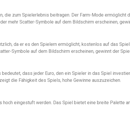
en, die zum Spielerlebnis beitragen. Der Farm-Mode ermöglicht
der mehr Scatter-Symbole auf dem Bildschirm erscheinen, gewinn
ützlich, da er es den Spielern ermöglicht, kostenlos auf das Spie
atter-Symbole auf dem Bildschirm erscheinen, gewinnt der Spiel
deutet, dass jeder Euro, den ein Spieler in das Spiel investier
 zeigt die Fähigkeit des Spiels, hohe Gewinne auszuzeichen.
bis hoch eingestuft werden. Das Spiel bietet eine breite Palette 