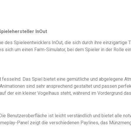
pielehersteller InOut
e des Spieleentwicklers InOut, die sich durch ihre einzigartige
s sich um einen Farm-Simulator, bei dem Spieler in der Rolle ein
d fesselnd. Das Spiel bietet eine gemütliche und abgelegene At
Animationen sind sehr ansprechend gestaltet und passen perfe
 auf der ein kleiner Vogelhaus steht, während im Vordergrund das 
 Die Benutzeroberfläche ist leicht verständlich und bietet alle n
 Gameplay-Panel zeigt die verschiedenen Paylines, das Münzmeng