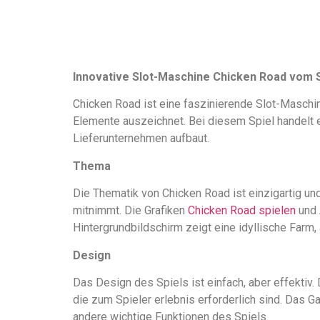
Innovative Slot-Maschine Chicken Road vom S
Chicken Road ist eine faszinierende Slot-Maschin
Elemente auszeichnet. Bei diesem Spiel handelt e
Lieferunternehmen aufbaut.
Thema
Die Thematik von Chicken Road ist einzigartig un
mitnimmt. Die Grafiken
Chicken Road spielen
und 
Hintergrundbildschirm zeigt eine idyllische Farm,
Design
Das Design des Spiels ist einfach, aber effektiv.
die zum Spieler erlebnis erforderlich sind. Das
andere wichtige Funktionen des Spiels.