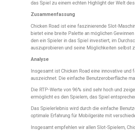
das Spiel zu einem echten Highlight der Welt des
Zusammenfassung
Chicken Road ist eine faszinierende Slot-Maschin
bietet eine breite Palette an möglichen Gewinnen
den ein Spieler in das Spiel investiert, im Durch
auszuprobieren und seine Möglichkeiten selbst z
Analyse
Insgesamt ist Chicken Road eine innovative und 
auszeichnet. Die einfache Benutzeroberfläche mac
Die RTP-Werte von 96% sind sehr hoch und zeigen
ermöglicht es den Spielern, das Spiel entspreche
Das Spielerlebnis wird durch die einfache Benutz
optimale Erfahrung für Mobilgeräte mit verschied
Insgesamt empfehlen wir allen Slot-Spielern, Ch