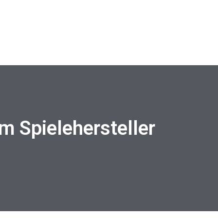
m Spielehersteller