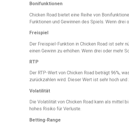
Bonifunktionen
Chicken Road bietet eine Reihe von Bonifunktion
Funktionen und Gewinnen des Spiels. Wenn drei o
Freispiel
Der Freispiel-Funktion in Chicken Road ist sehr n
einen Gewinn zu erhöhen. Wenn drei oder mehr Sc
RTP
Der RTP-Wert von Chicken Road beträgt 96%, was be
zurückzahlen wird. Dieser Wert ist sehr hoch und
Volatilität
Die Volatilität von Chicken Road kann als mittel 
hohes Risiko für Verluste.
Betting-Range