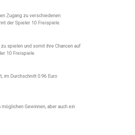
 den Zugang zu verschiedenen
t der Spieler 10 Freispiele.
l zu spielen und somit ihre Chancen auf
er 10 Freispiele.
t, im Durchschnitt 0.96 Euro
an möglichen Gewinnen, aber auch ein