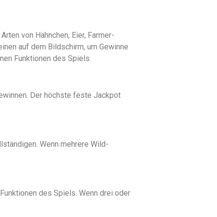
Arten von Hähnchen, Eier, Farmer-
einen auf dem Bildschirm, um Gewinne
nen Funktionen des Spiels.
Gewinnen. Der höchste feste Jackpot
llständigen. Wenn mehrere Wild-
Funktionen des Spiels. Wenn drei oder