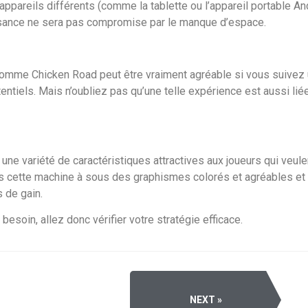
s appareils différents (comme la tablette ou l’appareil portable 
ssance ne sera pas compromise par le manque d’espace.
comme Chicken Road peut être vraiment agréable si vous suivez 
tentiels. Mais n’oubliez pas qu’une telle expérience est aussi l
ne variété de caractéristiques attractives aux joueurs qui veule
 cette machine à sous des graphismes colorés et agréables et un é
s de gain.
esoin, allez donc vérifier votre stratégie efficace.
NEXT