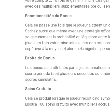
votre compte 2, 10 fois le gain minimum. Ces gain
avec des multipliers supplémentaires (ce qui sera e
Fonctionnalités du Bonus
Cela se passe une fois que le joueur a atteint un 
Sachez aussi que même avec une stratégie efficace
soigneusement la probabilité et l’équilibre entre
plusieurs fois votre mise initiale lors des rotat
supérieur à la moyenne) alors cela signifie que sur
Droits de Bonus
Les bonus sont attribués par le jeu automatique
courte période (soit plusieurs secondes soit même
scores cumulatifs.
Spins Gratuits
Cela se produit lorsque le joueur reçoit cinq sym
jusqu’à 100 spins gratuits avec multipliers accrus