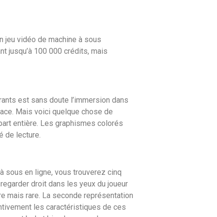
n jeu vidéo de machine à sous
ant jusqu’à 100 000 crédits, mais
urants est sans doute l’immersion dans
space. Mais voici quelque chose de
 part entière. Les graphismes colorés
é de lecture.
à sous en ligne, vous trouverez cinq
 regarder droit dans les yeux du joueur
aire mais rare. La seconde représentation
entivement les caractéristiques de ces