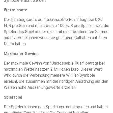
Symbole erhöht werden.
Wetteinsatz
Der Einstiegspreis bei "Uncrossable Rush" liegt bei 0.20
EUR pro Spin und reicht bis zu 100 EUR pro Spin an, was die
Spieler das Spiel immer dann mit einer bestimmten Summe
absolvieren können wenn sie genügend Guthaben auf ihren
Konto haben.
Maximaler Gewinn
Der maximale Gewinn von "Uncrossable Rush" beträgt bei
maximalen Wetteinsätzen 2 Millionen Euro. Dieser Wert
wird durch die Verbindung mehrere W-Tier-Symbole
erreicht, die zusammen mit der richtigen Anordnung auf den
Walzen hohe Auszahlungswerte erzielen.
Spielspiel
Die Spieler können das Spiel auch mobil spielen und haben
so ständig Zugriff auf es. Die Grafik ist bei allen