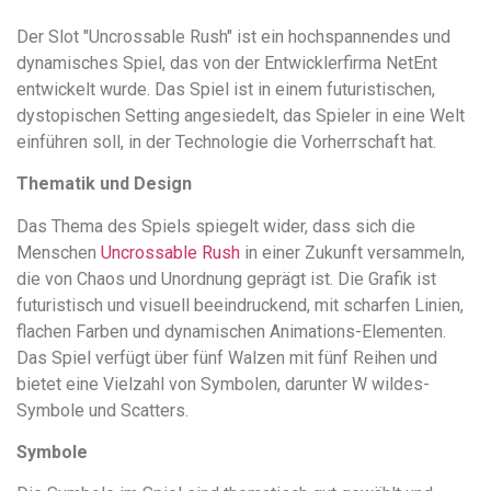
Der Slot "Uncrossable Rush" ist ein hochspannendes und
dynamisches Spiel, das von der Entwicklerfirma NetEnt
entwickelt wurde. Das Spiel ist in einem futuristischen,
dystopischen Setting angesiedelt, das Spieler in eine Welt
einführen soll, in der Technologie die Vorherrschaft hat.
Thematik und Design
Das Thema des Spiels spiegelt wider, dass sich die
Menschen
Uncrossable Rush
in einer Zukunft versammeln,
die von Chaos und Unordnung geprägt ist. Die Grafik ist
futuristisch und visuell beeindruckend, mit scharfen Linien,
flachen Farben und dynamischen Animations-Elementen.
Das Spiel verfügt über fünf Walzen mit fünf Reihen und
bietet eine Vielzahl von Symbolen, darunter W wildes-
Symbole und Scatters.
Symbole