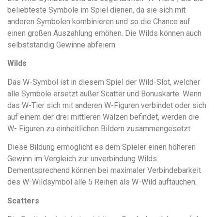
beliebteste Symbole im Spiel dienen, da sie sich mit
anderen Symbolen kombinieren und so die Chance auf
einen großen Auszahlung erhöhen. Die Wilds können auch
selbstständig Gewinne abfeiern.
Wilds
Das W-Symbol ist in diesem Spiel der Wild-Slot, welcher
alle Symbole ersetzt außer Scatter und Bonuskarte. Wenn
das W-Tier sich mit anderen W-Figuren verbindet oder sich
auf einem der drei mittleren Walzen befindet, werden die
W- Figuren zu einheitlichen Bildern zusammengesetzt.
Diese Bildung ermöglicht es dem Spieler einen höheren
Gewinn im Vergleich zur unverbindung Wilds.
Dementsprechend können bei maximaler Verbindebarkeit
des W-Wildsymbol alle 5 Reihen als W-Wild auftauchen.
Scatters