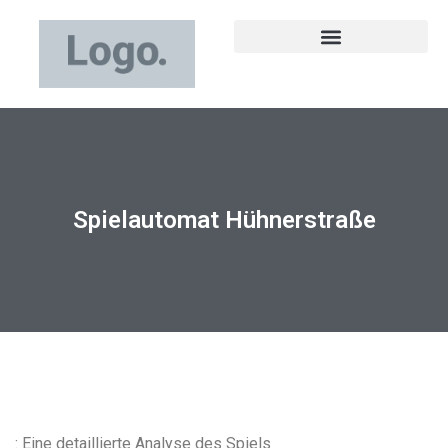
Spielautomat Hühnerstraße
: Eine detaillierte Analyse des Spiels