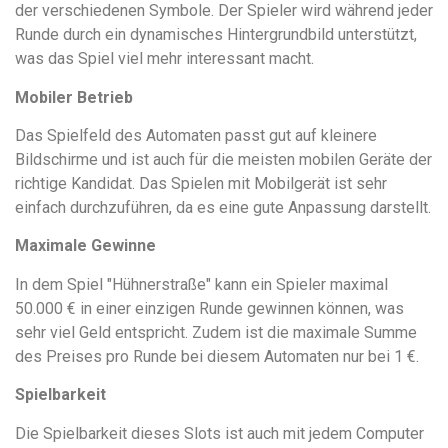
der verschiedenen Symbole. Der Spieler wird während jeder
Runde durch ein dynamisches Hintergrundbild unterstützt,
was das Spiel viel mehr interessant macht.
Mobiler Betrieb
Das Spielfeld des Automaten passt gut auf kleinere
Bildschirme und ist auch für die meisten mobilen Geräte der
richtige Kandidat. Das Spielen mit Mobilgerät ist sehr
einfach durchzuführen, da es eine gute Anpassung darstellt.
Maximale Gewinne
In dem Spiel "Hühnerstraße" kann ein Spieler maximal
50.000 € in einer einzigen Runde gewinnen können, was
sehr viel Geld entspricht. Zudem ist die maximale Summe
des Preises pro Runde bei diesem Automaten nur bei 1 €.
Spielbarkeit
Die Spielbarkeit dieses Slots ist auch mit jedem Computer