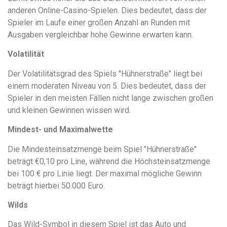
anderen Online-Casino-Spielen. Dies bedeutet, dass der
Spieler im Laufe einer großen Anzahl an Runden mit
Ausgaben vergleichbar hohe Gewinne erwarten kann.
Volatilität
Der Volatilitätsgrad des Spiels "Hühnerstraße" liegt bei
einem moderaten Niveau von 5. Dies bedeutet, dass der
Spieler in den meisten Fällen nicht lange zwischen großen
und kleinen Gewinnen wissen wird.
Mindest- und Maximalwette
Die Mindesteinsatzmenge beim Spiel "Hühnerstraße"
beträgt €0,10 pro Line, während die Höchsteinsatzmenge
bei 100 € pro Linie liegt. Der maximal mögliche Gewinn
beträgt hierbei 50.000 Euro.
Wilds
Das Wild-Symbol in diesem Spiel ist das Auto und