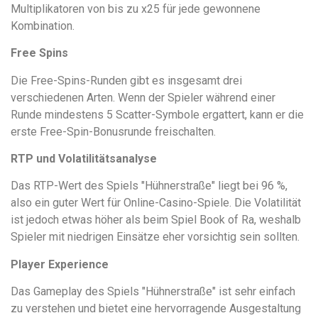
Multiplikatoren von bis zu x25 für jede gewonnene
Kombination.
Free Spins
Die Free-Spins-Runden gibt es insgesamt drei
verschiedenen Arten. Wenn der Spieler während einer
Runde mindestens 5 Scatter-Symbole ergattert, kann er die
erste Free-Spin-Bonusrunde freischalten.
RTP und Volatilitätsanalyse
Das RTP-Wert des Spiels "Hühnerstraße" liegt bei 96 %,
also ein guter Wert für Online-Casino-Spiele. Die Volatilität
ist jedoch etwas höher als beim Spiel Book of Ra, weshalb
Spieler mit niedrigen Einsätze eher vorsichtig sein sollten.
Player Experience
Das Gameplay des Spiels "Hühnerstraße" ist sehr einfach
zu verstehen und bietet eine hervorragende Ausgestaltung