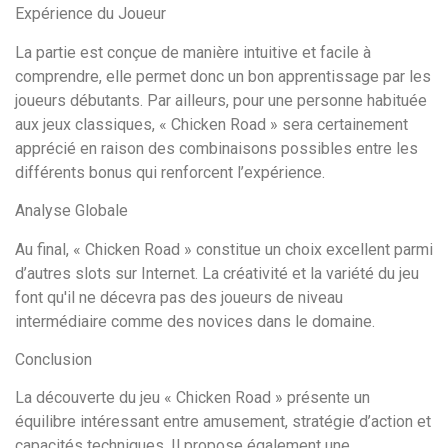
Expérience du Joueur
La partie est conçue de manière intuitive et facile à
comprendre, elle permet donc un bon apprentissage par les
joueurs débutants. Par ailleurs, pour une personne habituée
aux jeux classiques, « Chicken Road » sera certainement
apprécié en raison des combinaisons possibles entre les
différents bonus qui renforcent l’expérience.
Analyse Globale
Au final, « Chicken Road » constitue un choix excellent parmi
d’autres slots sur Internet. La créativité et la variété du jeu
font qu'il ne décevra pas des joueurs de niveau
intermédiaire comme des novices dans le domaine.
Conclusion
La découverte du jeu « Chicken Road » présente un
équilibre intéressant entre amusement, stratégie d’action et
capacités techniques. Il propose également une