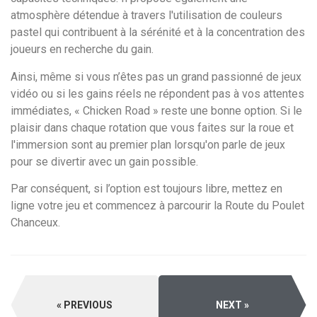
atmosphère détendue à travers l'utilisation de couleurs
pastel qui contribuent à la sérénité et à la concentration des
joueurs en recherche du gain.
Ainsi, même si vous n’êtes pas un grand passionné de jeux
vidéo ou si les gains réels ne répondent pas à vos attentes
immédiates, « Chicken Road » reste une bonne option. Si le
plaisir dans chaque rotation que vous faites sur la roue et
l'immersion sont au premier plan lorsqu'on parle de jeux
pour se divertir avec un gain possible.
Par conséquent, si l’option est toujours libre, mettez en
ligne votre jeu et commencez à parcourir la Route du Poulet
Chanceux.
PREVIOUS
NEXT