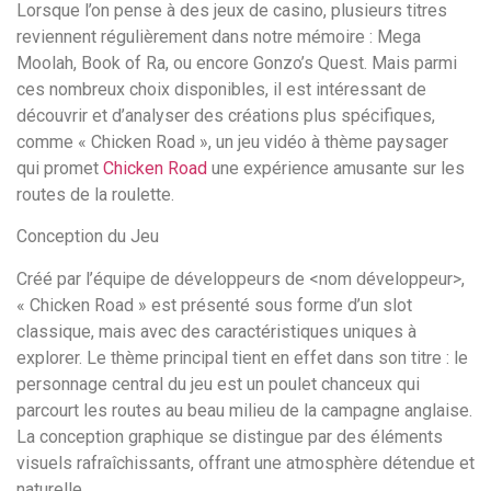
Lorsque l’on pense à des jeux de casino, plusieurs titres
reviennent régulièrement dans notre mémoire : Mega
Moolah, Book of Ra, ou encore Gonzo’s Quest. Mais parmi
ces nombreux choix disponibles, il est intéressant de
découvrir et d’analyser des créations plus spécifiques,
comme « Chicken Road », un jeu vidéo à thème paysager
qui promet
Chicken Road
une expérience amusante sur les
routes de la roulette.
Conception du Jeu
Créé par l’équipe de développeurs de <nom développeur>,
« Chicken Road » est présenté sous forme d’un slot
classique, mais avec des caractéristiques uniques à
explorer. Le thème principal tient en effet dans son titre : le
personnage central du jeu est un poulet chanceux qui
parcourt les routes au beau milieu de la campagne anglaise.
La conception graphique se distingue par des éléments
visuels rafraîchissants, offrant une atmosphère détendue et
naturelle.