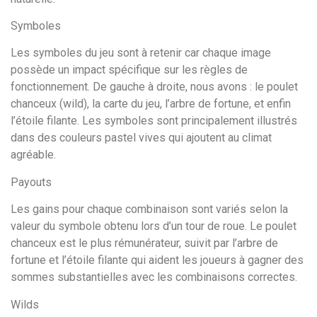
Symboles
Les symboles du jeu sont à retenir car chaque image
possède un impact spécifique sur les règles de
fonctionnement. De gauche à droite, nous avons : le poulet
chanceux (wild), la carte du jeu, l’arbre de fortune, et enfin
l’étoile filante. Les symboles sont principalement illustrés
dans des couleurs pastel vives qui ajoutent au climat
agréable.
Payouts
Les gains pour chaque combinaison sont variés selon la
valeur du symbole obtenu lors d’un tour de roue. Le poulet
chanceux est le plus rémunérateur, suivit par l’arbre de
fortune et l’étoile filante qui aident les joueurs à gagner des
sommes substantielles avec les combinaisons correctes.
Wilds