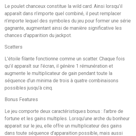
Le poulet chanceux constitue la wild card. Ainsi lorsqu’il
apparaît dans n’importe quel combiné, il peut remplacer
n’importe lequel des symboles du jeu pour former une série
gagnante, augmentant ainsi de manière significative les
chances d’apparition du jackpot.
Scatters
L’étoile filante fonctionne comme un scatter. Chaque fois
qu’il apparaît sur l’écran, il génère 1 rémunération et
augmente le multiplicateur de gain pendant toute la
séquence d’un minima de trois à quatre combinaisons
possibles jusqu’à cinq.
Bonus Features
Le jeu comporte deux caractéristiques bonus : l’arbre de
fortune et les gains multiples. Lorsqu’une arche du bonheur
apparait sur le jeu, elle offre un multiplicateur des gains
dans toute séquence d’apparaition possible, mais aussi