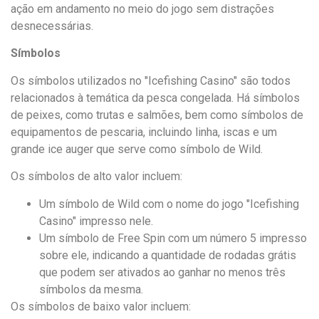
ação em andamento no meio do jogo sem distrações
desnecessárias.
Símbolos
Os símbolos utilizados no "Icefishing Casino" são todos
relacionados à temática da pesca congelada. Há símbolos
de peixes, como trutas e salmões, bem como símbolos de
equipamentos de pescaria, incluindo linha, iscas e um
grande ice auger que serve como símbolo de Wild.
Os símbolos de alto valor incluem:
Um símbolo de Wild com o nome do jogo "Icefishing
Casino" impresso nele.
Um símbolo de Free Spin com um número 5 impresso
sobre ele, indicando a quantidade de rodadas grátis
que podem ser ativados ao ganhar no menos três
símbolos da mesma.
Os símbolos de baixo valor incluem: