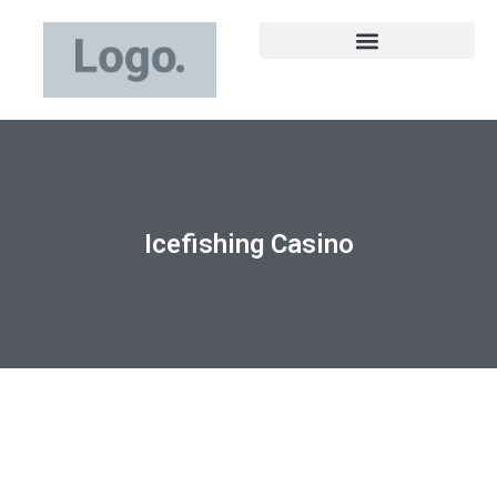
Icefishing Casino