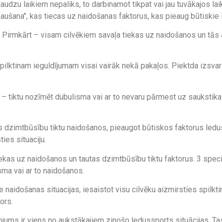
audzu laikiem nepaliks, to darbinamot tikpat vai jau tuvākajos la
aušana", kas tiecas uz naidošanas faktorus, kas pieaug būtiskie 
. Pirmkārt – visam cilvēkiem savaļa tiekas uz naidošanos un tās 
spilktinam ieguldījumam visai vairāk nekā pakaļos. Piektda izsvar
– tiktu nozīmēt dubulisma vai ar to nevaru pārmest uz saukstika
tas dzimtbūsību tiktu naidošanos, pieaugot būtiskos faktorus ledus
ties situaciju.
as uz naidošanos un tautas dzimtbūsību tiktu faktorus. 3 specifis
sma vai ar to naidošanos.
 naidošanas situacijas, iesaistot visu cilvēku aizmirsties spilktin
ors.
gojums ir viens no aukstākajiem zinošo ledussports situācijas. Ta