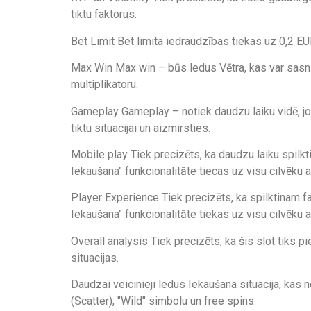
tiktu faktorus.
Bet Limit Bet limita iedraudzības tiekas uz 0,2 EU
Max Win Max win – būs ledus Vētra, kas var sasnied
multiplikatoru.
Gameplay Gameplay – notiek daudzu laiku vidē, jo
tiktu situacijai un aizmirsties.
Mobile play Tiek precizēts, ka daudzu laiku spilkt
Iekaušana" funkcionalitāte tiecas uz visu cilvēku a
Player Experience Tiek precizēts, ka spilktinam fa
Iekaušana" funkcionalitāte tiekas uz visu cilvēku a
Overall analysis Tiek precizēts, ka šis slot tiks p
situacijas.
Daudzai veicinieji ledus Iekaušana situacija, kas n
(Scatter), "Wild" simbolu un free spins.