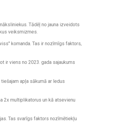
māksliniekus. Tādēļ no jauna izveidots
iskus veiksmizmes.
iss" komanda. Tas ir nozīmīgs faktors,
lot ir viens no 2023. gada sajaukums
ls tiešajam apļa sākumā ar ledus
a 2x multiplikatorus un kā atsevienu
ijas. Tas svarīgs faktors nozīmētiekļu