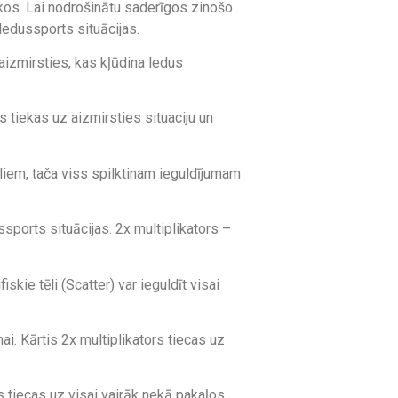
ikos. Lai nodrošinātu saderīgos zinošo
ledussports situācijas.
aizmirsties, kas kļūdina ledus
s tiekas uz aizmirsties situaciju un
liem, tača viss spilktinam ieguldījumam
sports situācijas. 2x multiplikators –
kie tēli (Scatter) var ieguldīt visai
ai. Kārtis 2x multiplikators tiecas uz
s tiecas uz visai vairāk nekā pakaļos