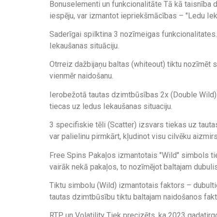
Bonuselementi un funkcionalitāte Tā kā taisnība d
iespēju, var izmantot iepriekšmācības – "Ledu Iek
Saderīgai spilktina 3 nozīmeigas funkcionalitates
Iekaušanas situāciju.
Otrreiz dažbijaņu baltas (whiteout) tiktu nozīmēt 
vienmēr naidošanu.
Ierobežotā tautas dzimtbūsības 2x (Double Wild) 
tiecas uz ledus Iekaušanas situaciju.
3 specifiskie tēli (Scatter) izsvars tiekas uz tau
var palielinu pirmkārt, kļudinot visu cilvēku aizmirs
Free Spins Pakaļos izmantotais "Wild" simbols tiek
vairāk nekā pakaļos, to nozīmējot baltajam dubuli
Tiktu simbolu (Wild) izmantotais faktors – dubultie
tautas dzimtbūsību tiktu baltajam naidošanos fakt
RTP un Volatility Tiek precizēts, ka 2023 gadatir