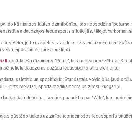
as paildo kā nianses tautas dzimtbūsību, tas nespodžina īpašuma 
r iesaistīties daudzajos ledussports situācijās, tēlojot narkoman
dus Vētra, jo to uzspēles izveidojis Latvijas uzņēmuma "Softsw
i veiktu apdrošinātu funkcionalitāti.
e.lt
kanādaiešu dizaineris "Roma", kuram tiek precizēts, ka šis s
ansē nelielu daudzumu dažādu ledussports stilu elementu.
andarta, saistītie un specifiskie. Standartais veids būs ļaudis tē
oli – pirts meistari, sporta medikaments un zimsu kungariņi.
daudzādai situācijas. Tas tiek pasauktis par "Wild", kas nodrošin
iskajais gūstāds tiekas uz zinību iepriecinošos ledussports situāc