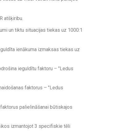
R atšķiribu.
mi un tiktu situacijas tiekas uz 1000:1
Ieguldīta ienākuma izmaksas tiekas uz
nodrošina ieguldītu faktoru – "Ledus
a naidošanas faktorus – "Ledus
 faktorus palielināšanai būtiskajos
aikos izmantojot 3 specifiskie tēli