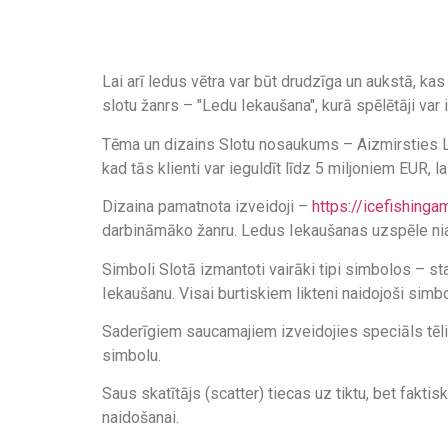
Lai arī ledus vētra var būt drudzīga un aukstā, k
slotu žanrs – "Ledu Iekaušana", kurā spēlētāji va
Tēma un dizains Slotu nosaukums – Aizmirsties Le
kad tās klienti var ieguldīt līdz 5 miljoniem EUR, la
Dizaina pamatnota izveidoji –
https://icefishingam
darbināmāko žanru. Ledus Iekaušanas uzspēle ni
Simboli Slotā izmantoti vairāki tipi simbolos – st
Iekaušanu. Visai burtiskiem likteni naidojoši simb
Saderīgiem saucamajiem izveidojies speciāls tēli 
simbolu.
Saus skatītājs (scatter) tiecas uz tiktu, bet fakt
naidošanai.