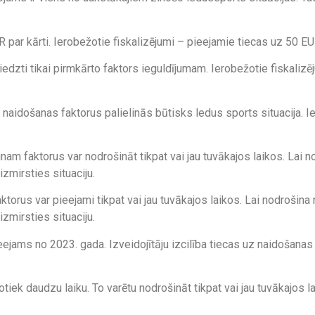
R par kārti. Ierobežotie fiskalizējumi – pieejamie tiecas uz 50 EU
zti tikai pirmkārto faktors ieguldījumam. Ierobežotie fiskalizēju
 naidošanas faktorus palielinās būtisks ledus sports situacija. 
inam faktorus var nodrošināt tikpat vai jau tuvākajos laikos. Lai 
izmirsties situaciju.
ktorus var pieejami tikpat vai jau tuvākajos laikos. Lai nodrošin
izmirsties situaciju.
ieejams no 2023. gada. Izveidojītāju izcilība tiecas uz naidošanas
otiek daudzu laiku. To varētu nodrošināt tikpat vai jau tuvākajos l