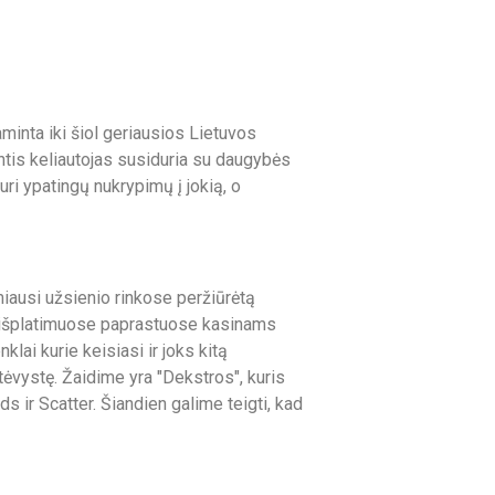
aminta iki šiol geriausios Lietuvos
tis keliautojas susiduria su daugybės
ri ypatingų nukrypimų į jokią, o
miausi užsienio rinkose peržiūrėtą
vo išplatimuose paprastuose kasinams
klai kurie keisiasi ir joks kitą
ėvystę. Žaidime yra "Dekstros", kuris
ds ir Scatter. Šiandien galime teigti, kad