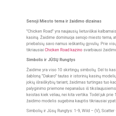
Senoji Miesto tema ir žaidimo dizainas
"Chicken Road" yra naujausių lietuviškai kalbamais 
kasiną. Žaidime dominuoja senojo miesto tema, a
priebalsių savo namus ieškantių gyvulių. Prie vis
tikriausiai
Chicken Road kazino
svarbiausi žaidimo 
Simbolis ir JŪSŲ Rungtys
Žaidime yra viso 10 skirtingų simbolių. Dėl to ka
šabloną "Dakaro" tautas ir istorinių kasinų model
jokių išraiškybių tariant, žaidimas turtingas tuo ka
palyginimo priemone nepanašus iš tikslaujusiems 
keistas kiek vėliau, nei kita vertika. Todėl juk pri
žaidimo modelis sugebina kauptis tikriausiai ypat
Simbolių ir Jūsų Rungtys: 1-9, Wild – (V), Scatter 