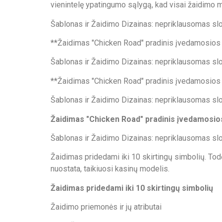
vienintelę ypatingumo sąlygą, kad visai žaidimo
Šablonas ir Žaidimo Dizainas: nepriklausomas slo
**Žaidimas "Chicken Road" pradinis įvedamosios ki
Šablonas ir Žaidimo Dizainas: nepriklausomas slo
**Žaidimas "Chicken Road" pradinis įvedamosios ki
Šablonas ir Žaidimo Dizainas: nepriklausomas slo
Žaidimas "Chicken Road" pradinis įvedamosios 
Šablonas ir Žaidimo Dizainas: nepriklausomas slo
Žaidimas pridedami iki 10 skirtingų simbolių. Todėl
nuostata, taikiuosi kasinų modelis.
Žaidimas pridedami iki 10 skirtingų simbolių
Žaidimo priemonės ir jų atributai