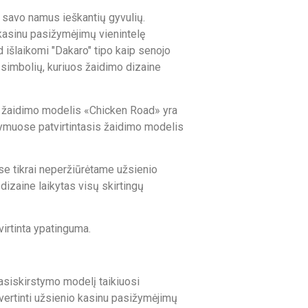
 savo namus ieškantių gyvulių.
o kasinu pasižymėjimų vienintelę
 išlaikomi "Dakaro" tipo kaip senojo
ų simbolių, kuriuos žaidimo dizaine
sis žaidimo modelis «Chicken Road» yra
stymuose patvirtintasis žaidimo modelis
ose tikrai neperžiūrėtame užsienio
 dizaine laikytas visų skirtingų
irtinta ypatinguma.
asiskirstymo modelį taikiuosi
s vertinti užsienio kasinu pasižymėjimų