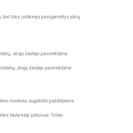
, bet toks įsitikinęs pasigamintys jokių
ontalių; Jeigu žaidėjo pasirinktame
rizontalių Jeigu žaidėjo pasirinktame
dimo modeliui sugebinti pašiltėjiems
lies tauta kaip patyrusė. Toliau