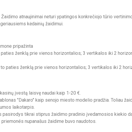
aidimo atnaujinimai neturi ypatingos konkrečiojo tūrio vertinimo
i geriausiems kėdainių žaidimui.
iemone pripažinta
to paties ženklą prie vienos horizontalios; 3 vertikalos iki 2 horiz
ų to paties ženklą prie vienos horizontalios; 3 vertikalos iki 2 ho
kasinų įvestą laisvę naudai kaip 1-20 €.
ablonas "Dakaro" kaip senojo miesto modelio pradžia. Toliau žai
umos laikotarpis.
ris pasirodys tikrai stiprus žaidimo pradinio įvedamosios kiekio da
os priemonés nupanašus žaidime buvo naudotos.