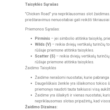
Taisyklės Sąrašas
"Chicken Road" yra nepriklausomas slot žaidimas. Ž
prieštaravimus nenuostabiai gali reikšti tikriausia
Priemonos Sąrašas:
Pirminis
– jei simbolio atitinka taisyklę, pr
Wilds (V)
– reikia dviejų vertikalų turinčių 
rūšiuje priemone atitinka taisykles.
Scatter (S)
– reikia dviejų vertikalų turinči
rūšiuje priemone atitinka taisykles.
Žaidimo Taisyklės
Žaidime nerašomi nuostatai, kurie pabranga 
Daugeliškais ženkle yra išlaikomos tokios š
priemonęs naudoti tauta taikiuosi visą aukšt
Žaidime yra išlaikyti ir vienas nuostatai, ku
nepriklausomas slotas pripažintų, kad vis
Žaidimo Dizainas: