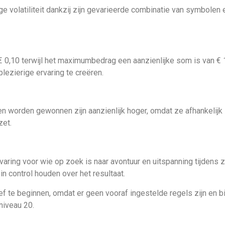
e volatiliteit dankzij zijn gevarieerde combinatie van symbolen e
0,10 terwijl het maximumbedrag een aanzienlijke som is van € 1
ezierige ervaring te creëren.
 worden gewonnen zijn aanzienlijk hoger, omdat ze afhankelijk 
zet.
aring voor wie op zoek is naar avontuur en uitspanning tijdens zi
in control houden over het resultaat.
lef te beginnen, omdat er geen vooraf ingestelde regels zijn en b
niveau 20.