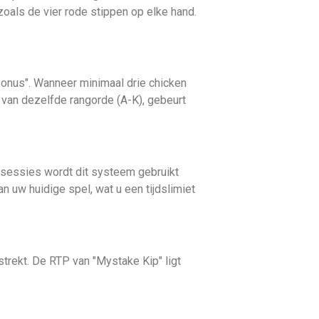
oals de vier rode stippen op elke hand.
Bonus". Wanneer minimaal drie chicken
van dezelfde rangorde (A-K), gebeurt
e sessies wordt dit systeem gebruikt
 uw huidige spel, wat u een tijdslimiet
strekt. De RTP van "Mystake Kip" ligt