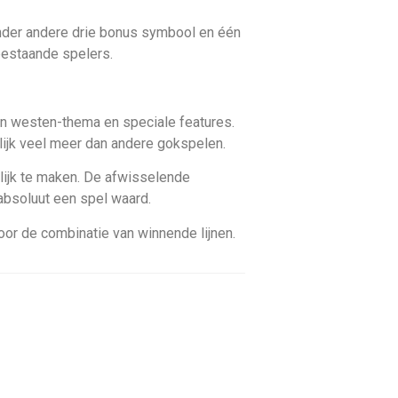
onder andere drie bonus symbool en één
bestaande spelers.
ijn westen-thema en speciale features.
lijk veel meer dan andere gokspelen.
lijk te maken. De afwisselende
absoluut een spel waard.
oor de combinatie van winnende lijnen.