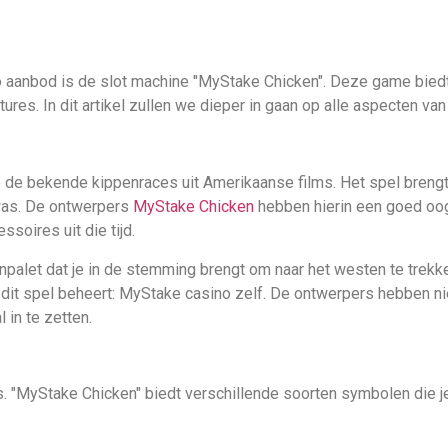
 aanbod is de slot machine "MyStake Chicken". Deze game bied
ures. In dit artikel zullen we dieper in gaan op alle aspecten va
de bekende kippenraces uit Amerikaanse films. Het spel brengt j
was. De ontwerpers
MyStake Chicken
hebben hierin een goed oog
oires uit die tijd.
npalet dat je in de stemming brengt om naar het westen te trekk
it spel beheert: MyStake casino zelf. De ontwerpers hebben nie
 in te zetten.
. "MyStake Chicken" biedt verschillende soorten symbolen die je