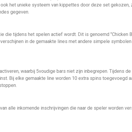
 ook het unieke systeem van kippettes door deze set gekozen, z
ondes gegeven.
ie die tijdens het spelen actief wordt. Dit is genoemd "Chicken 
verschijnen in de gemaakte lines met andere simpele symbolen 
ctiveren, waarbij 5voudige bars niet zijn inbegrepen. Tijdens d
nst. Bij elke gemaakte line worden 10 extra spins toegevoegd aan
stoppen.
van alle inkomende inschrijvingen die naar de speler worden ver