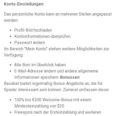
Konto-Einstellungen
Das persönliche Konto kann an mehreren Stellen angepasst
werden:
Profil-Bild hochladen
Kontoinformationen überprüfen
Passwort ändern
Im Bereich "Mein Konto" stehen weitere Möglichkeiten zur
Verfügung:
Alle Boni im Überblick haben
E-Mail-Adresse ändern und andere allgemeine
Informationen speichern.
Bonussen
Bassbet bietet regelmäßig Bonus-Angebote an, die für
Spieler interessant sein können. Zumeist umfassen diese:
100% bis €200 Welcome-Bonus mit einem
Mindesteinzahlung von $20
Freespins nach der Ersteinzahlung und weiteren