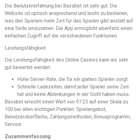
Die Benutzererfahrung bei Bassbet ist sehr gut. Die
Website ist optisch ansprechend und leicht zu bedienen,
was den Spielern mehr Zeit für das Spielen gibt anstatt auf
eine Seite umzusehen. Die App ermöglicht ebenfalls einen
einfachen Zugriff auf die verschiedenen Funktionen.
Leistungsfähigkeit
Die Leistungsfähigkeit des Online Casinos kann als sehr
gut bewertet werden:
Hohe Server-Rate, die für ein glattes Spielen sorgt.
Schnelle Ladezeiten, damit jeder Spieler seine Zeit
hat und keine Ablenkungen in der Sicht haben muss.
Bassbet erreicht einen Wert von 97.25 auf einer Skala zu
100 bei allen wichtigen Punkten: Spielangebot,
Benutzeroberfläche, Zahlungsmethoden, Bonusprogramm,
Service.
Zusammenfassung