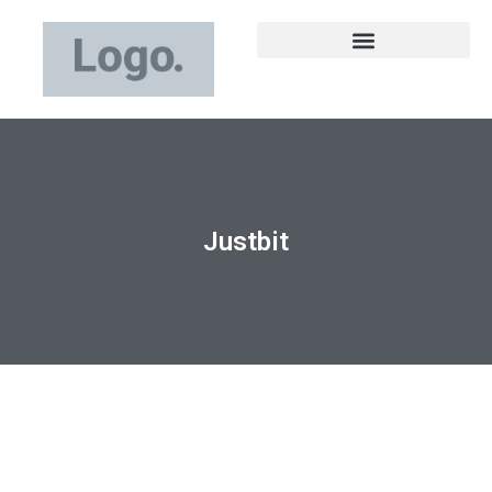
Justbit