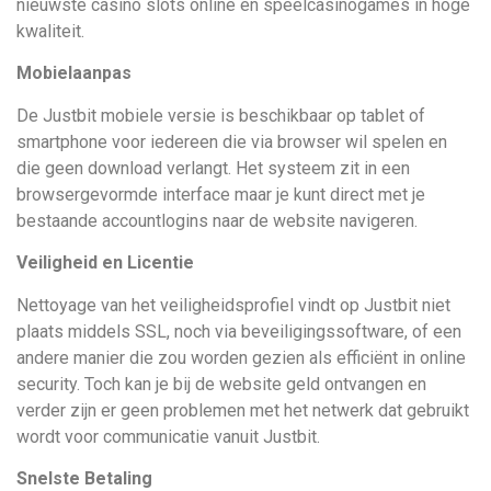
nieuwste casino slots online en speelcasinogames in hoge
kwaliteit.
Mobielaanpas
De Justbit mobiele versie is beschikbaar op tablet of
smartphone voor iedereen die via browser wil spelen en
die geen download verlangt. Het systeem zit in een
browsergevormde interface maar je kunt direct met je
bestaande accountlogins naar de website navigeren.
Veiligheid en Licentie
Nettoyage van het veiligheidsprofiel vindt op Justbit niet
plaats middels SSL, noch via beveiligingssoftware, of een
andere manier die zou worden gezien als efficiënt in online
security. Toch kan je bij de website geld ontvangen en
verder zijn er geen problemen met het netwerk dat gebruikt
wordt voor communicatie vanuit Justbit.
Snelste Betaling