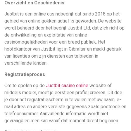
Overzicht en Geschiedenis
Justbit is een online casinobedrijf dat sinds 2018 op het
gebied van online gokken actief is geworden. De website
wordt beheerd door het bedrijf Justbit Ltd, dat zich richt op
de ontwikkeling en exploitatie van online
casinomogelijkheden voor een breed publiek. Het
hoofdkantoor van Justbit ligt in Gibraltar en maakt gebruik
van licenties om zijn diensten aan te bieden in
verschillende landen.
Registratieproces
Om te spelen op de
Justbit casino online
website of
middels mobiel, moet je eerst een profiel creëren. Dit doe
je door het registratiescherm in te vullen met uw naam, e-
mail adres en andere vereiste gegevens zoals postcode en
telefoonnummer. Aanvullende informatie wordt niet
gevraagd en men kan vanaf dat moment direct beginnen.