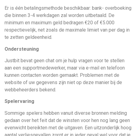
Er is één betalingsmethode beschikbaar: bank- overboeking
die binnen 3-4 werkdagen zal worden uitbetaald. De
minimum en maximum geld bedragen €20 of €5.000
respectievelijk, net zoals de maximale limiet van per dag in
te zetten geldeenheid.
Ondersteuning
Justbit bevat geen chat om je hulp vragen voor te stellen
aan een supportmedewerker, maar via e-mail en telefoon
kunnen contacten worden gemaakt. Problemen met de
website of uw gegevens zijn niet op deze manier bij de
webbeheerders bekend.
Spelervaring
Sommige spelers hebben vanuit diverse bronnen melding
gedaan over het feit dat de winsten voor hen nog lang geen
evenwicht bereikten met de uitgaven. Een uitzonderlijk hoog
aantal verliesgevallen zorgt er in ieder geval wel voor dat je