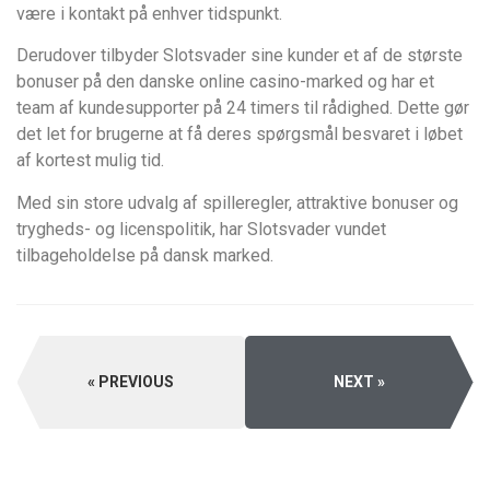
være i kontakt på enhver tidspunkt.
Derudover tilbyder Slotsvader sine kunder et af de største
bonuser på den danske online casino-marked og har et
team af kundesupporter på 24 timers til rådighed. Dette gør
det let for brugerne at få deres spørgsmål besvaret i løbet
af kortest mulig tid.
Med sin store udvalg af spilleregler, attraktive bonuser og
trygheds- og licenspolitik, har Slotsvader vundet
tilbageholdelse på dansk marked.
PREVIOUS
NEXT