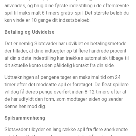
anvendes, og brug dine første indestilling i de efternævnte
spil til maksimalt 6 timers gratis-spil. Det største beløb du
kan vinde er 10 gange dit indsatsbeloeb.
Betaling og Udvidelse
Det er nemlig Slotsvader har udviklet en betalingsmetode
der tillader, at dine indtægter op til flere hundrede procent
af din sidste indestilling kan trækkes automatisk tilbage til
dit aktuelle konto uden pålidelig kontakt fra din side.
Udtrækningen af pengene tager en maksimal tid om 24
timer efter det modsatte spil er foretaget. De flest spillere
vil dog få deres penge overført inden 8-12 timers efter at
de har udfyldt den form, som modtager siden og sender
denne henimod dig.
Spilsammenhæng
Slotsvader tilbyder en lang række spil fra flere anerkendte