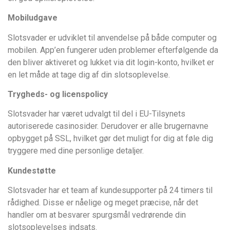
Mobiludgave
Slotsvader er udviklet til anvendelse på både computer og
mobilen. App’en fungerer uden problemer efterfølgende da
den bliver aktiveret og lukket via dit login-konto, hvilket er
en let måde at tage dig af din slotsoplevelse.
Trygheds- og licenspolicy
Slotsvader har været udvalgt til del i EU-Tilsynets
autoriserede casinosider. Derudover er alle brugernavne
opbygget på SSL, hvilket gør det muligt for dig at føle dig
tryggere med dine personlige detaljer.
Kundestøtte
Slotsvader har et team af kundesupporter på 24 timers til
rådighed. Disse er nåelige og meget præcise, når det
handler om at besvarer spurgsmål vedrørende din
slotsoplevelses indsats.