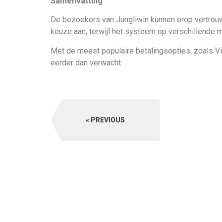
Samenvatting
De bezoekers van Jungliwin kunnen erop vertrouwe
keuze aan, terwijl het systeem op verschillende
Met de meest populaire betalingsopties, zoals Vis
eerder dan verwacht.
PREVIOUS