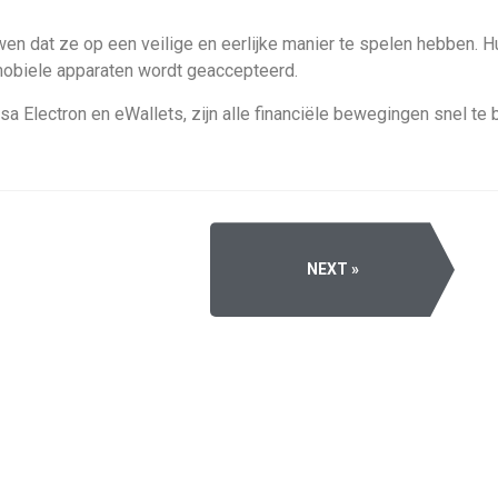
n dat ze op een veilige en eerlijke manier te spelen hebben. Hu
 mobiele apparaten wordt geaccepteerd.
a Electron en eWallets, zijn alle financiële bewegingen snel te 
NEXT