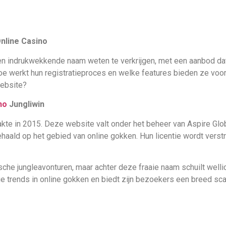
nline Casino
een indrukwekkende naam weten te verkrijgen, met een aanbod dat
oe werkt hun registratieproces en welke features bieden ze voo
website?
no
Jungliwin
akte in 2015. Deze website valt onder het beheer van Aspire Globa
aald op het gebied van online gokken. Hun licentie wordt verstr
sche jungleavonturen, maar achter deze fraaie naam schuilt well
ge trends in online gokken en biedt zijn bezoekers een breed sc