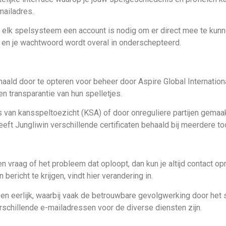
mailadres.
r elk spelsysteem een account is nodig om er direct mee te kunn
e en je wachtwoord wordt overal in onderschepteerd.
haald door te opteren voor beheer door Aspire Global Internationa
en transparantie van hun spelletjes.
van kansspeltoezicht (KSA) of door onreguliere partijen gemaak
heeft Jungliwin verschillende certificaten behaald bij meerdere 
n vraag of het probleem dat oploopt, dan kun je altijd contact
bericht te krijgen, vindt hier verandering in.
 en eerlijk, waarbij vaak de betrouwbare gevolgwerking door he
erschillende e-mailadressen voor de diverse diensten zijn.