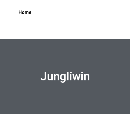
Home
Jungliwin