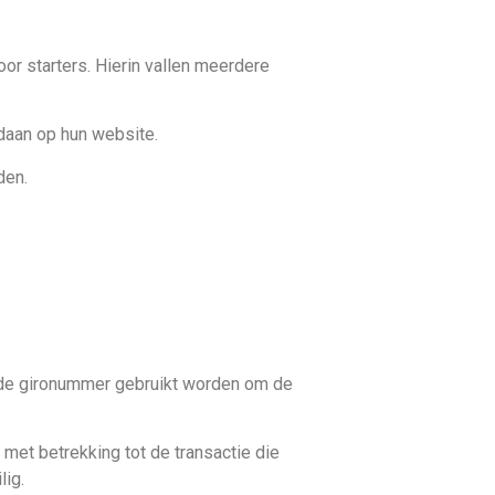
or starters. Hierin vallen meerdere
edaan op hun website.
den.
n de gironummer gebruikt worden om de
 met betrekking tot de transactie die
lig.