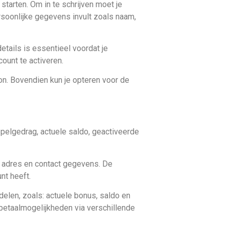
starten. Om in te schrijven moet je
ersoonlijke gegevens invult zoals naam,
tails is essentieel voordat je
ount te activeren.
ton. Bovendien kun je opteren voor de
 spelgedrag, actuele saldo, geactiveerde
, adres en contact gegevens. De
nt heeft.
delen, zoals: actuele bonus, saldo en
betaalmogelijkheden via verschillende