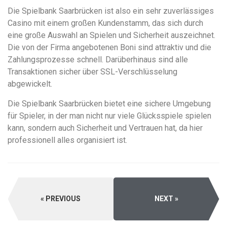
Die Spielbank Saarbrücken ist also ein sehr zuverlässiges
Casino mit einem großen Kundenstamm, das sich durch
eine große Auswahl an Spielen und Sicherheit auszeichnet.
Die von der Firma angebotenen Boni sind attraktiv und die
Zahlungsprozesse schnell. Darüberhinaus sind alle
Transaktionen sicher über SSL-Verschlüsselung
abgewickelt.
Die Spielbank Saarbrücken bietet eine sichere Umgebung
für Spieler, in der man nicht nur viele Glücksspiele spielen
kann, sondern auch Sicherheit und Vertrauen hat, da hier
professionell alles organisiert ist.
PREVIOUS
NEXT