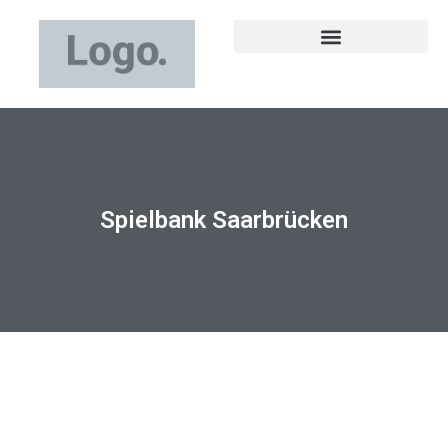
Spielbank Saarbrücken