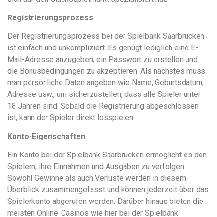
Registrierungsprozess
Der Registrierungsprozess bei der Spielbank Saarbrücken
ist einfach und unkompliziert. Es genügt lediglich eine E-
Mail-Adresse anzugeben, ein Passwort zu erstellen und
die Bonusbedingungen zu akzeptieren. Als nächstes muss
man persönliche Daten angeben wie Name, Geburtsdatum,
Adresse usw., um sicherzustellen, dass alle Spieler unter
18 Jahren sind. Sobald die Registrierung abgeschlossen
ist, kann der Spieler direkt losspielen.
Konto-Eigenschaften
Ein Konto bei der Spielbank Saarbrücken ermöglicht es den
Spielern, ihre Einnahmen und Ausgaben zu verfolgen.
Sowohl Gewinne als auch Verluste werden in diesem
Überblick zusammengefasst und können jederzeit über das
Spielerkonto abgerufen werden. Darüber hinaus bieten die
meisten Online-Casinos wie hier bei der Spielbank