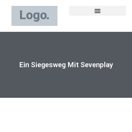
Ein Siegesweg Mit Sevenplay