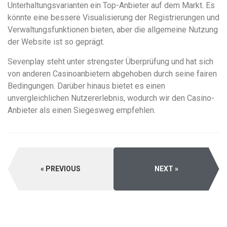
Unterhaltungsvarianten ein Top-Anbieter auf dem Markt. Es
könnte eine bessere Visualisierung der Registrierungen und
Verwaltungsfunktionen bieten, aber die allgemeine Nutzung
der Website ist so geprägt.
Sevenplay steht unter strengster Überprüfung und hat sich
von anderen Casinoanbietern abgehoben durch seine fairen
Bedingungen. Darüber hinaus bietet es einen
unvergleichlichen Nutzererlebnis, wodurch wir den Casino-
Anbieter als einen Siegesweg empfehlen.
PREVIOUS
NEXT