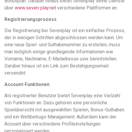
Bonusplan. Darüber hinaus bietet Sevenplay seine Dienste
über
www.seven-play.net
verschiedene Plattformen an.
Registrierungsprozess
Die Registrierung bei Sevenplay ist ein einfacher Prozess,
der in wenigen Schritten abgeschlossen werden kann. Um
eine neue Spiel- und Guthabenummer zu erstellen, muss
man lediglich einige grundlegende Informationen wie
Vorname, Nachname, E-Mailadresse usw. bereitstellen.
Darüber hinaus ist ein Link zum Bestätigungsemail
versendet.
Account-Funktionen
Als registrierter Benutzer bietet Sevenplay eine Vielzahl
von Funktionen an. Dazu gehören eine persönliche
Spielübersicht mit ausgewählten Spielen, Bonus-Guthaben
und ein Wettbetrugs-Management. Außerdem kann der
Account über verschiedene Profileinstellungen
personalisiert werden.