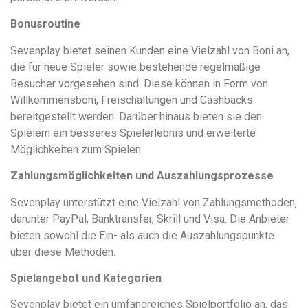
Bonusroutine
Sevenplay bietet seinen Kunden eine Vielzahl von Boni an,
die für neue Spieler sowie bestehende regelmäßige
Besucher vorgesehen sind. Diese können in Form von
Willkommensboni, Freischaltungen und Cashbacks
bereitgestellt werden. Darüber hinaus bieten sie den
Spielern ein besseres Spielerlebnis und erweiterte
Möglichkeiten zum Spielen.
Zahlungsmöglichkeiten und Auszahlungsprozesse
Sevenplay unterstützt eine Vielzahl von Zahlungsmethoden,
darunter PayPal, Banktransfer, Skrill und Visa. Die Anbieter
bieten sowohl die Ein- als auch die Auszahlungspunkte
über diese Methoden.
Spielangebot und Kategorien
Sevenplay bietet ein umfangreiches Spielportfolio an, das