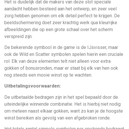
Het is duidelijk dat de makers van deze slot speciale
aandacht hebben besteed aan het ontwerp, en zeer veel
zorg hebben genomen om elk detail perfect te krijgen. De
beeldschermering doet zeer krachtig werk qua kleurrijke
afbeeldingen die op een grote schaal over het scherm
verspreid zijn.
De bekerende symbool in de game is de IJsvisser, maar
ook de Wild en Scatter symbolen spelen hierin een cruciale
rol. Elk van deze elementen telt niet alleen voor extra
gokken of bonusronden, maar er staat bij elk van hen ook
nog steeds een mooie winst op te wachten.
Uitbetalingsvoorwaarden:
De uitbetaalde bedragen zijn in het spel bepaald door de
uiteindelijke winnende combinatie. Het is hierbij niet nodig
om meteen naast elkaar gokken, want zo kan je de hoogste
winst bereiken als gevolg van een afgebroken ronde.
Het totale aantal simpele symbolen per spelronde bedraagt