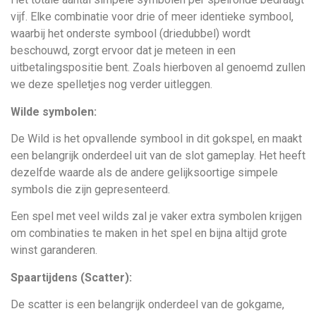
vijf. Elke combinatie voor drie of meer identieke symbool,
waarbij het onderste symbool (driedubbel) wordt
beschouwd, zorgt ervoor dat je meteen in een
uitbetalingspositie bent. Zoals hierboven al genoemd zullen
we deze spelletjes nog verder uitleggen.
Wilde symbolen:
De Wild is het opvallende symbool in dit gokspel, en maakt
een belangrijk onderdeel uit van de slot gameplay. Het heeft
dezelfde waarde als de andere gelijksoortige simpele
symbols die zijn gepresenteerd.
Een spel met veel wilds zal je vaker extra symbolen krijgen
om combinaties te maken in het spel en bijna altijd grote
winst garanderen.
Spaartijdens (Scatter):
De scatter is een belangrijk onderdeel van de gokgame,