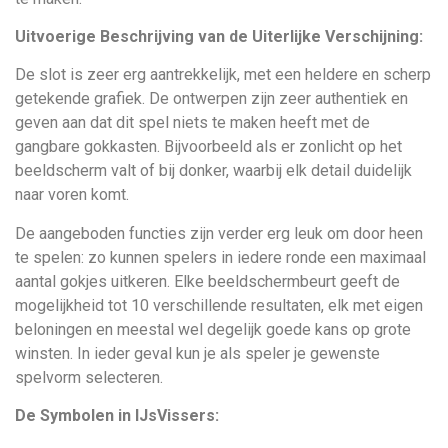
Uitvoerige Beschrijving van de Uiterlijke Verschijning:
De slot is zeer erg aantrekkelijk, met een heldere en scherp
getekende grafiek. De ontwerpen zijn zeer authentiek en
geven aan dat dit spel niets te maken heeft met de
gangbare gokkasten. Bijvoorbeeld als er zonlicht op het
beeldscherm valt of bij donker, waarbij elk detail duidelijk
naar voren komt.
De aangeboden functies zijn verder erg leuk om door heen
te spelen: zo kunnen spelers in iedere ronde een maximaal
aantal gokjes uitkeren. Elke beeldschermbeurt geeft de
mogelijkheid tot 10 verschillende resultaten, elk met eigen
beloningen en meestal wel degelijk goede kans op grote
winsten. In ieder geval kun je als speler je gewenste
spelvorm selecteren.
De Symbolen in IJsVissers: