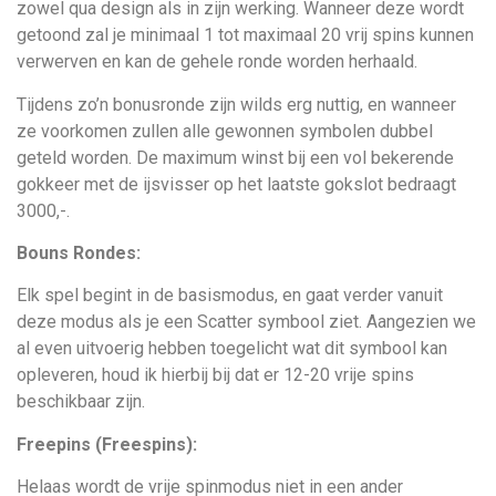
zowel qua design als in zijn werking. Wanneer deze wordt
getoond zal je minimaal 1 tot maximaal 20 vrij spins kunnen
verwerven en kan de gehele ronde worden herhaald.
Tijdens zo’n bonusronde zijn wilds erg nuttig, en wanneer
ze voorkomen zullen alle gewonnen symbolen dubbel
geteld worden. De maximum winst bij een vol bekerende
gokkeer met de ijsvisser op het laatste gokslot bedraagt
3000,-.
Bouns Rondes:
Elk spel begint in de basismodus, en gaat verder vanuit
deze modus als je een Scatter symbool ziet. Aangezien we
al even uitvoerig hebben toegelicht wat dit symbool kan
opleveren, houd ik hierbij bij dat er 12-20 vrije spins
beschikbaar zijn.
Freepins (Freespins):
Helaas wordt de vrije spinmodus niet in een ander