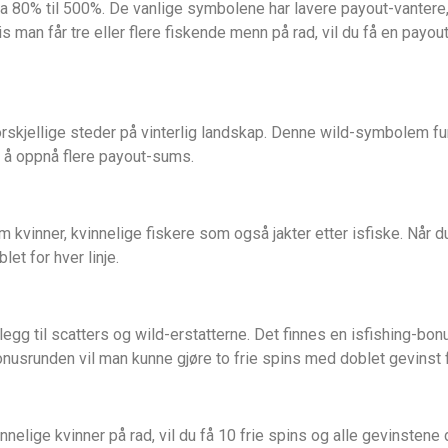
 fra 80% til 500%. De vanlige symbolene har lavere payout-vante
s man får tre eller flere fiskende menn på rad, vil du få en pa
forskjellige steder på vinterlig landskap. Denne wild-symbolem 
 å oppnå flere payout-sums.
 kvinner, kvinnelige fiskere som også jakter etter isfiske. Når du
let for hver linje.
legg til scatters og wild-erstatterne. Det finnes en isfishing-bon
nusrunden vil man kunne gjøre to frie spins med doblet gevinst fo
innelige kvinner på rad, vil du få 10 frie spins og alle gevinstene