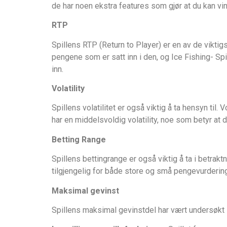
de har noen ekstra features som gjør at du kan v
RTP
Spillens RTP (Return to Player) er en av de viktigs
pengene som er satt inn i den, og Ice Fishing- Spi
inn.
Volatility
Spillens volatilitet er også viktig å ta hensyn til. 
har en middelsvoldig volatility, noe som betyr at 
Betting Range
Spillens bettingrange er også viktig å ta i betraktn
tilgjengelig for både store og små pengevurdering
Maksimal gevinst
Spillens maksimal gevinstdel har vært undersøkt i 