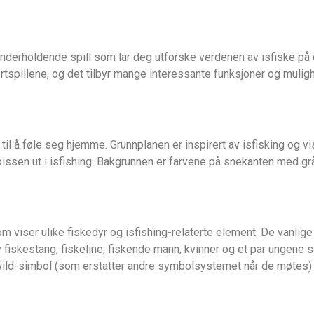
nderholdende spill som lar deg utforske verdenen av isfiske på d
rtspillene, og det tilbyr mange interessante funksjoner og mulig
n til å føle seg hjemme. Grunnplanen er inspirert av isfisking og 
ssen ut i isfishing. Bakgrunnen er farvene på snekanten med grått
 viser ulike fiskedyr og isfishing-relaterte element. De vanlige
iskestang, fiskeline, fiskende mann, kvinner og et par ungene som
 wild-simbol (som erstatter andre symbolsystemet når de møtes)