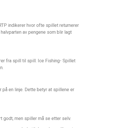
RTP indikerer hvor ofte spillet returnerer
n halvparten av pengene som blir lagt
fra spill til spill. Ice Fishing- Spillet
n.
 på en linje. Dette betyr at spillene er
t godt, men spiller må se etter selv.