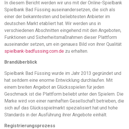
In diesem Bericht werden wir uns mit der Online-Spielbank
Spielbank Bad Füssing auseinandersetzen, die sich als
einer der bekanntesten und beliebtesten Anbieter im
deutschen Markt etabliert hat. Wir werden uns in
verschiedenen Abschnitten eingehend mit den Angeboten,
Funktionen und Sicherheitsmaßnahmen dieser Plattform
auseinander setzen, um ein genaues Bild von ihrer Qualität
spielbank-badfussing.com.de
zu erhalten.
Brandüberblick
Spielbank Bad Füssing wurde im Jahr 2013 gegründet und
hat seitdem eine enorme Entwicklung durchlaufen. Mit
einem breiten Angebot an Glücksspielen für jeden
Geschmack ist die Plattform beliebt unter den Spielern. Die
Marke wird von einer namhaften Gesellschaft betrieben, die
sich auf das Glücksspielmarkt spezialisiert hat und hohe
Standards in der Ausführung ihrer Angebote einhält.
Registrierungsprozess