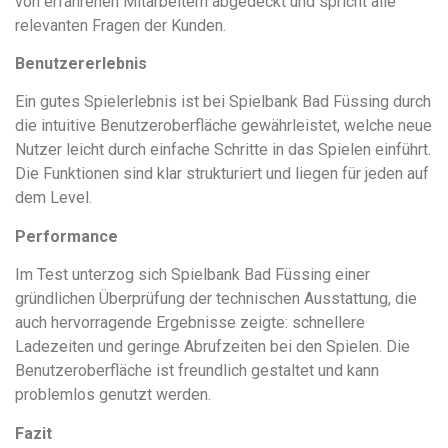
von erfahrenen Mitarbeitern abgedeckt und spricht alle
relevanten Fragen der Kunden.
Benutzererlebnis
Ein gutes Spielerlebnis ist bei Spielbank Bad Füssing durch
die intuitive Benutzeroberfläche gewährleistet, welche neue
Nutzer leicht durch einfache Schritte in das Spielen einführt.
Die Funktionen sind klar strukturiert und liegen für jeden auf
dem Level.
Performance
Im Test unterzog sich Spielbank Bad Füssing einer
gründlichen Überprüfung der technischen Ausstattung, die
auch hervorragende Ergebnisse zeigte: schnellere
Ladezeiten und geringe Abrufzeiten bei den Spielen. Die
Benutzeroberfläche ist freundlich gestaltet und kann
problemlos genutzt werden.
Fazit