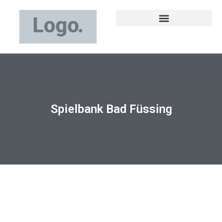
Spielbank Bad Füssing