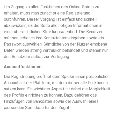
Um Zugang zu allen Funktionen des Online-Spiels zu
erhalten, muss man zunächst eine Registrierung
durchführen. Dieser Vorgang ist einfach und schnell
abzuwickeln, da die Seite alle nötigen Informationen in
einer übersichtlichen Struktur präsentiert. Die Benutzer
müssen lediglich ihre Kontaktdaten eingeben sowie ein
Passwort auswählen. Sämtliche von der Nutzer erhobene
Daten werden streng vertraulich behandelt und stehen nur
den Benutzern selbst zur Verfügung.
Accountfunktionen
Die Registrierung eröffnet dem Spieler einen persönlichen
Account auf der Plattform, mit dem dieser alle Funktionen
nutzen kann. Ein wichtiger Aspekt ist dabei die Möglichkeit
des Profils einrichten zu können. Dazu gehören das
Hinzufügen von Bankdaten sowie der Auswahl eines
passenden Spelldose für den Zugriff.