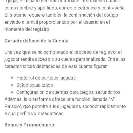
a jugar, el usuario necesita introducir información básica
como nombre y apellidos, correo electrónico y contraseña.
El sistema requiere también la confirmación del código
enviado al email proporcionado por el usuario en el
momento del registro.
Características de la Cuenta
Una vez que se ha completado el proceso de registro, el
jugador tendrá acceso a su cuenta personalizada. Entre las
características destacadas de esta cuenta figuran:
Historial de partidas jugadas
Saldo actualizado
Configuración de cuentas para juegos secundarios
Además, la plataforma ofrece una función llamada "Mi
Palacio", que permite a los jugadores acceder rápidamente
a sus perfiles y estadísticas.
Bonos y Promociones