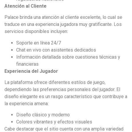
Atención al Cliente
Palace brinda una atención al cliente excelente, lo cual se
traduce en una experiencia jugadora muy gratificante. Los
servicios disponibles incluyen:
Soporte en línea 24/7
Chat en vivo con asistentes dedicados
Información detallada sobre cuestiones técnicas y
financieras
Experiencia del Jugador
La plataforma ofrece diferentes estilos de juego,
dependiendo las preferencias personales del jugador. El
diseño elegante es un rasgo característico que contribuye a
la experiencia amena:
Diseño clásico y moderno
Colores vibrantes y efectos visuales
Cabe destacar que el sitio cuenta con una amplia variedad