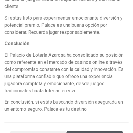
cliente.
Si estás listo para experimentar emocionante diversión y
potencial premio, Palace es una buena opción por
considerar. Recuerda jugar responsablemente.
Conclusión
El Palacio de Lotería Azarosa ha consolidado su posición
como referente en el mercado de casinos online a través
del compromiso constante con la calidad y innovación. Es
una plataforma confiable que ofrece una experiencia
jugadora completa y emocionante, desde juegos
tradicionales hasta loterías en vivo.
En conclusión, si estás buscando diversión asegurada en
un entorno seguro, Palace es tu destino.