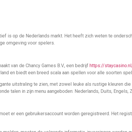
ctief is op de Nederlands markt. Het heeft zich weten te onder
ige omgeving voor spelers.
tmaakt van de Chancy Games B.V., een bedrijf
https://staycasino.nl
land en biedt een breed scala aan spellen voor alle soorten spel
te uitstraling te zien, met zowel leuke als rustige kleuren die 
ende talen in zijn menu aangeboden: Nederlands, Duits, Engels,
 moet er een gebruikersaccount worden geregistreerd. Het regist