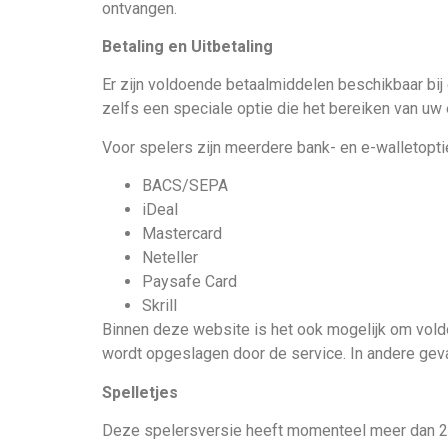
ontvangen.
Betaling en Uitbetaling
Er zijn voldoende betaalmiddelen beschikbaar bij d
zelfs een speciale optie die het bereiken van uw
Voor spelers zijn meerdere bank- en e-walletoptie
BACS/SEPA
iDeal
Mastercard
Neteller
Paysafe Card
Skrill
Binnen deze website is het ook mogelijk om voldo
wordt opgeslagen door de service. In andere geval
Spelletjes
Deze spelersversie heeft momenteel meer dan 2.5