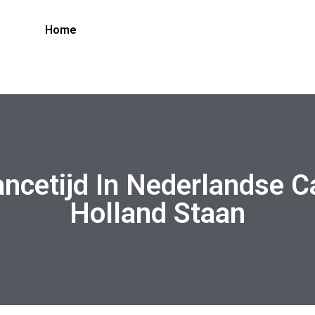
Home
ncetijd In Nederlandse Ca
Holland Staan