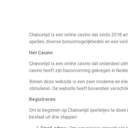
Chancetijd is een online casino dat sinds 2018 a
spellen, diverse bonusmogelijkheden en een veil
Het Casino
Chancetijd is een online casino dat onderdeel ui
casino heeft zijn basisvorming gekregen in Neder
Binnen deze website is een zeer moderne en elegan
stimuleren. De website heeft bovendien verschill
Registreren
Om te beginnen op Chancetijd spelletjes te doen
bestaat uit drie stappen: