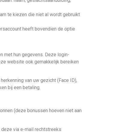
edaan: naam, geslachtsaanduiding,
m te kiezen die niet al wordt gebruikt
ersaccount heeft bovendien de optie
gen met hun gegevens. Deze login-
deze website ook gemakkelijk bereiken
 herkenning van uw gezicht (Face ID),
en bij een betaling.
bonnen (deze bonussen hoeven niet aan
 deze via e-mail rechtstreeks