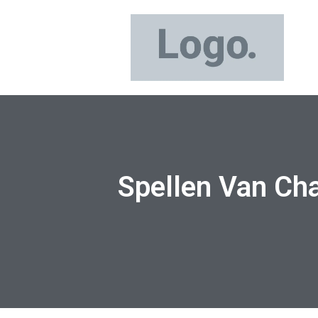
Spellen Van Cha