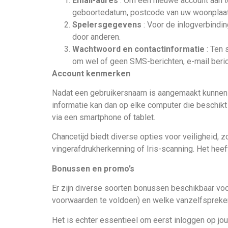
Email-adres
: Om een nieuwe account aan 
geboortedatum, postcode van uw woonplaat
Spelersgegevens
: Voor de inlogverbindi
door anderen.
Wachtwoord en contactinformatie
: Ten
om wel of geen SMS-berichten, e-mail beri
Account kenmerken
Nadat een gebruikersnaam is aangemaakt kunnen d
informatie kan dan op elke computer die beschikt
via een smartphone of tablet.
Chancetijd biedt diverse opties voor veiligheid, 
vingerafdrukherkenning of Iris-scanning. Het heef
Bonussen en promo’s
Er zijn diverse soorten bonussen beschikbaar v
voorwaarden te voldoen) en welke vanzelfspreken
Het is echter essentieel om eerst inloggen op jo