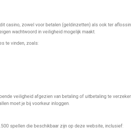
it casino, zowel voor betalen (geldinzetten) als ook ter aflossing
 eigen wachtwoord in veiligheid mogelijk maakt.
s te vinden, zoals:
ende veiligheid afgezien van betaling of uitbetaling te verzeke
len moet je bij voorkeur inloggen.
00 spellen die beschikbaar zijn op deze website, inclusief: