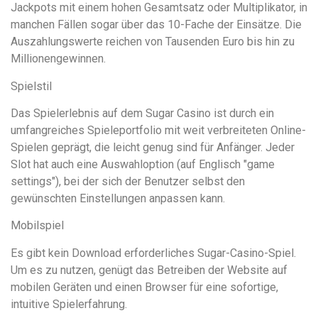
Jackpots mit einem hohen Gesamtsatz oder Multiplikator, in
manchen Fällen sogar über das 10-Fache der Einsätze. Die
Auszahlungswerte reichen von Tausenden Euro bis hin zu
Millionengewinnen.
Spielstil
Das Spielerlebnis auf dem Sugar Casino ist durch ein
umfangreiches Spieleportfolio mit weit verbreiteten Online-
Spielen geprägt, die leicht genug sind für Anfänger. Jeder
Slot hat auch eine Auswahloption (auf Englisch "game
settings"), bei der sich der Benutzer selbst den
gewünschten Einstellungen anpassen kann.
Mobilspiel
Es gibt kein Download erforderliches Sugar-Casino-Spiel.
Um es zu nutzen, genügt das Betreiben der Website auf
mobilen Geräten und einen Browser für eine sofortige,
intuitive Spielerfahrung.