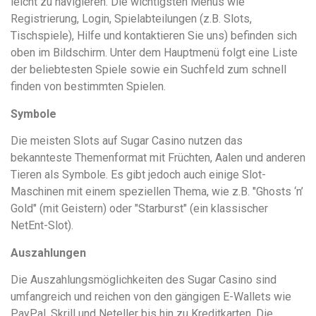
leicht zu navigieren. Die wichtigsten Menüs wie
Registrierung, Login, Spielabteilungen (z.B. Slots,
Tischspiele), Hilfe und kontaktieren Sie uns) befinden sich
oben im Bildschirm. Unter dem Hauptmenü folgt eine Liste
der beliebtesten Spiele sowie ein Suchfeld zum schnell
finden von bestimmten Spielen.
Symbole
Die meisten Slots auf Sugar Casino nutzen das
bekannteste Themenformat mit Früchten, Aalen und anderen
Tieren als Symbole. Es gibt jedoch auch einige Slot-
Maschinen mit einem speziellen Thema, wie z.B. "Ghosts ‘n’
Gold" (mit Geistern) oder "Starburst" (ein klassischer
NetEnt-Slot).
Auszahlungen
Die Auszahlungsmöglichkeiten des Sugar Casino sind
umfangreich und reichen von den gängigen E-Wallets wie
PayPal, Skrill und Neteller bis hin zu Kreditkarten. Die