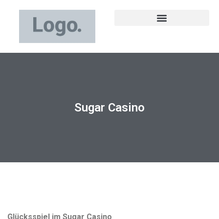
Sugar Casino
Glücksspiel im Sugar Casino