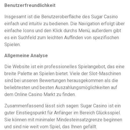
Benutzerfreundlichkeit
Insgesamt ist die Benutzeroberfläche des Sugar Casino
einfach und intuitiv zu bedienen. Die Navigation erfolgt über
einfache Icons und den Klick durchs Menü; außerdem gibt
es ein Suchfeld zum leichten Auffinden von spezifischen
Spielen.
Allgemeine Analyse
Die Website ist ein professionelles Spielangebot, das eine
breite Palette an Spielen bietet. Viele der Slot-Maschinen
sind bei unseren Bewertungen herausgekommen als die
beliebtesten und besten Auszahlungsmöglichkeiten auf
dem Online Casino Markt zu finden.
Zusammenfassend lässt sich sagen: Sugar Casino ist ein
guter Einstiegspunkt für Anfänger im Bereich Glücksspiel.
Sie können mit minimaler Mindesteinsatzgrenze beginnen
und sind nie weit vom Spiel, das Ihnen gefällt.