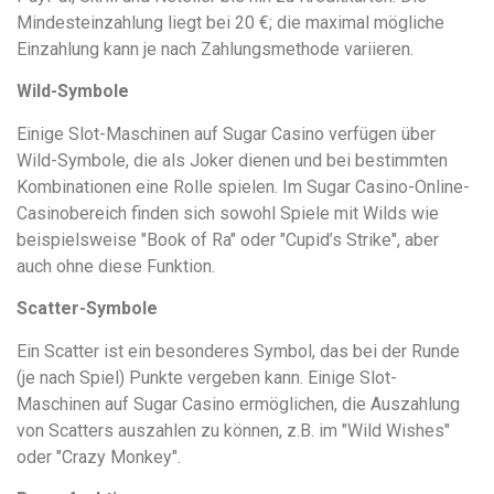
Mindesteinzahlung liegt bei 20 €; die maximal mögliche
Einzahlung kann je nach Zahlungsmethode variieren.
Wild-Symbole
Einige Slot-Maschinen auf Sugar Casino verfügen über
Wild-Symbole, die als Joker dienen und bei bestimmten
Kombinationen eine Rolle spielen. Im Sugar Casino-Online-
Casinobereich finden sich sowohl Spiele mit Wilds wie
beispielsweise "Book of Ra" oder "Cupid’s Strike", aber
auch ohne diese Funktion.
Scatter-Symbole
Ein Scatter ist ein besonderes Symbol, das bei der Runde
(je nach Spiel) Punkte vergeben kann. Einige Slot-
Maschinen auf Sugar Casino ermöglichen, die Auszahlung
von Scatters auszahlen zu können, z.B. im "Wild Wishes"
oder "Crazy Monkey".