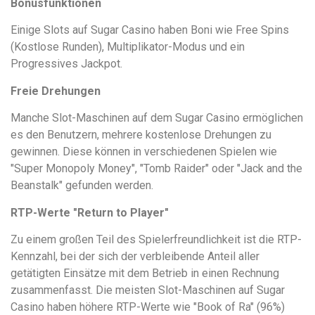
Bonusfunktionen
Einige Slots auf Sugar Casino haben Boni wie Free Spins
(Kostlose Runden), Multiplikator-Modus und ein
Progressives Jackpot.
Freie Drehungen
Manche Slot-Maschinen auf dem Sugar Casino ermöglichen
es den Benutzern, mehrere kostenlose Drehungen zu
gewinnen. Diese können in verschiedenen Spielen wie
"Super Monopoly Money", "Tomb Raider" oder "Jack and the
Beanstalk" gefunden werden.
RTP-Werte "Return to Player"
Zu einem großen Teil des Spielerfreundlichkeit ist die RTP-
Kennzahl, bei der sich der verbleibende Anteil aller
getätigten Einsätze mit dem Betrieb in einen Rechnung
zusammenfasst. Die meisten Slot-Maschinen auf Sugar
Casino haben höhere RTP-Werte wie "Book of Ra" (96%)