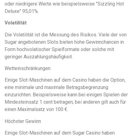
oder niedrigere Werte wie beispielsweise "Sizzling Hot
Deluxe" 95,01%.
Volatilität
Die Volatilität ist die Messung des Risikos. Viele der von
Sugar angebotenen Slots bieten hohe Gewinnchancen in
Form hochvolatischer Spielformate oder solche mit
geringer Auszahlungshäufigkeit.
Wetteinschränkungen
Einige Slot-Maschinen auf dem Casino haben die Option,
eine minimale und maximale Betragsbegrenzung
einzurichten. Beispielsweise kann bei einigen Spielen der
Mindesteinsatz 1 cent betragen; bei anderen gilt auch für
einen Maximalsatz von 100 €.
Höchster Gewinn
Einige Slot-Maschinen auf dem Sugar Casino haben