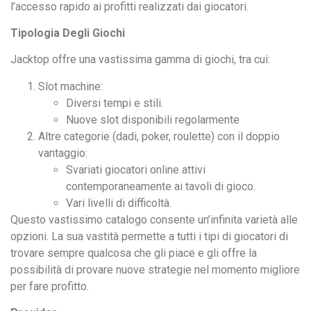
l’accesso rapido ai profitti realizzati dai giocatori.
Tipologia Degli Giochi
Jacktop offre una vastissima gamma di giochi, tra cui:
Slot machine:
Diversi tempi e stili.
Nuove slot disponibili regolarmente
Altre categorie (dadi, poker, roulette) con il doppio
vantaggio:
Svariati giocatori online attivi
contemporaneamente ai tavoli di gioco.
Vari livelli di difficoltà.
Questo vastissimo catalogo consente un’infinita varietà alle
opzioni. La sua vastità permette a tutti i tipi di giocatori di
trovare sempre qualcosa che gli piace e gli offre la
possibilità di provare nuove strategie nel momento migliore
per fare profitto.