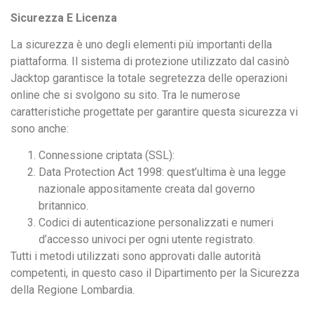
Sicurezza E Licenza
La sicurezza è uno degli elementi più importanti della
piattaforma. Il sistema di protezione utilizzato dal casinò
Jacktop garantisce la totale segretezza delle operazioni
online che si svolgono su sito. Tra le numerose
caratteristiche progettate per garantire questa sicurezza vi
sono anche:
Connessione criptata (SSL):
Data Protection Act 1998: quest’ultima è una legge
nazionale appositamente creata dal governo
britannico.
Codici di autenticazione personalizzati e numeri
d’accesso univoci per ogni utente registrato.
Tutti i metodi utilizzati sono approvati dalle autorità
competenti, in questo caso il Dipartimento per la Sicurezza
della Regione Lombardia.