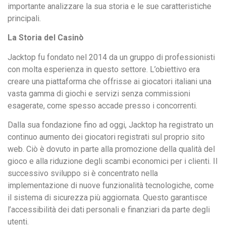
importante analizzare la sua storia e le sue caratteristiche
principali.
La Storia del Casinò
Jacktop fu fondato nel 2014 da un gruppo di professionisti
con molta esperienza in questo settore. L’obiettivo era
creare una piattaforma che offrisse ai giocatori italiani una
vasta gamma di giochi e servizi senza commissioni
esagerate, come spesso accade presso i concorrenti.
Dalla sua fondazione fino ad oggi, Jacktop ha registrato un
continuo aumento dei giocatori registrati sul proprio sito
web. Ciò è dovuto in parte alla promozione della qualità del
gioco e alla riduzione degli scambi economici per i clienti. Il
successivo sviluppo si è concentrato nella
implementazione di nuove funzionalità tecnologiche, come
il sistema di sicurezza più aggiornata. Questo garantisce
l’accessibilità dei dati personali e finanziari da parte degli
utenti.