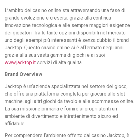
L’ambito dei casinò online sta attraversando una fase di
grande evoluzione e crescita, grazie alla continua
innovazione tecnologica e alle sempre maggiori esigenze
dei giocatori. Tra le tante opzioni disponibili nel mercato,
uno degli esempi più interessanti è senza dubbio il brand
Jacktop. Questo casinò online si è affermato negli anni
grazie alla sua vasta gamma di giochi e ai suoi
www.jacktop.it
servizi di alta qualità.
Brand Overview
Jacktop è un’azienda specializzata nel settore dei gioco,
che offre una piattaforma completa per giocare alle slot
machine, agli altri giochi da tavolo e alle scommesse online.
La sua missione primaria è fornire ai propri utenti un
ambiente di divertimento e intrattenimento sicuro ed
affidabile.
Per comprendere l’ambiente offerto dal casinò Jacktop, è