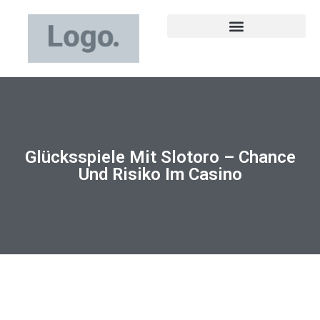
Glücksspiele Mit Slotoro – Chance
Und Risiko Im Casino