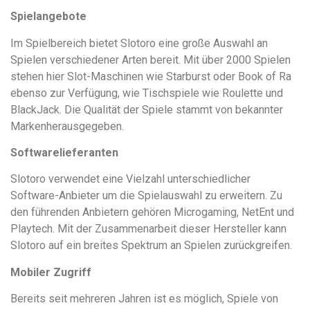
Spielangebote
Im Spielbereich bietet Slotoro eine große Auswahl an
Spielen verschiedener Arten bereit. Mit über 2000 Spielen
stehen hier Slot-Maschinen wie Starburst oder Book of Ra
ebenso zur Verfügung, wie Tischspiele wie Roulette und
BlackJack. Die Qualität der Spiele stammt von bekannter
Markenherausgegeben.
Softwarelieferanten
Slotoro verwendet eine Vielzahl unterschiedlicher
Software-Anbieter um die Spielauswahl zu erweitern. Zu
den führenden Anbietern gehören Microgaming, NetEnt und
Playtech. Mit der Zusammenarbeit dieser Hersteller kann
Slotoro auf ein breites Spektrum an Spielen zurückgreifen.
Mobiler Zugriff
Bereits seit mehreren Jahren ist es möglich, Spiele von