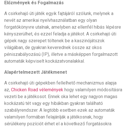
Előzmények és Fogalmazás
A csirkehajó úti játék egyik fajtájáról szólunk, melynek a
nevét az amerikai nyelvhasználatban egy olyan
forgatókönyvre utalnak, amelyben az ellenfél hibás lépésre
kényszerülhet, és ezzel feladja a játékot. A csirkehajó úti
gépek nagy szerepet töltenek be a kaszinójátszok
világában, de gyakran keverednek össze az okos
péniszabályozású (IP), illetve a másképpen forgalmazott
automaták képviselt kockázatvonalakkal.
Alapértelmezett Játékmenet
A csirkehajó úti gépekben fellelhető mechanizmus alapja
az,
Chicken Road vélemények
hogy valamilyen módosításra
vezeti be a játékosot. Ennek oka lehet egy nagyon magas
kockázatú tét vagy egy hibákban gyakran található
szabályrendszer. A legtöbb esetben ezek az automaták
valamilyen formában felajánlják a játékosnak, hogy
sérülékeny pozíciót érhet el a következő forgatásokra