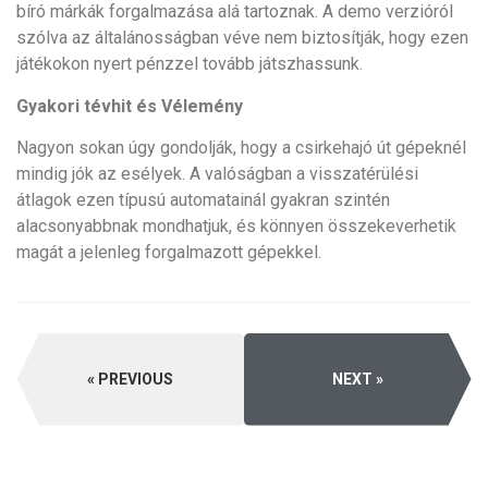
bíró márkák forgalmazása alá tartoznak. A demo verzióról
szólva az általánosságban véve nem biztosítják, hogy ezen
játékokon nyert pénzzel tovább játszhassunk.
Gyakori tévhit és Vélemény
Nagyon sokan úgy gondolják, hogy a csirkehajó út gépeknél
mindig jók az esélyek. A valóságban a visszatérülési
átlagok ezen típusú automatainál gyakran szintén
alacsonyabbnak mondhatjuk, és könnyen összekeverhetik
magát a jelenleg forgalmazott gépekkel.
PREVIOUS
NEXT