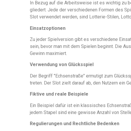
In Bezug auf die Arbeitsweise ist es wichtig zu b
gliedert. Jede der verschiedenen Formen des Spie
Slot verwendet werden, sind Lotterie-Stilen, Lo
Einsatzoptionen
Zu jeder Spielversion gibt es verschiedene Eins
sein, bevor man mit dem Spielen beginnt. Die Aus
Gewinn maximiert.
Verwendung von Glücksspiel
Der Begriff "Echsenstraße" ermutigt zum Glückssp
treten. Der Slot zielt darauf ab, den Nutzern ein
Fiktive und reale Beispiele
Ein Beispiel dafür ist ein klassisches Echsenstr
jedem Stapel sind eine gewisse Anzahl von Stel
Regulierungen und Rechtliche Bedenken