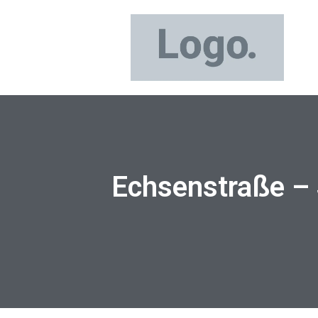
Echsenstraße – 