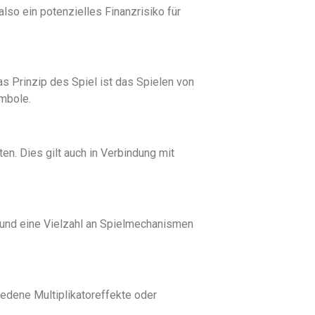
lso ein potenzielles Finanzrisiko für
 Prinzip des Spiel ist das Spielen von
mbole.
n. Dies gilt auch in Verbindung mit
t und eine Vielzahl an Spielmechanismen
iedene Multiplikatoreffekte oder