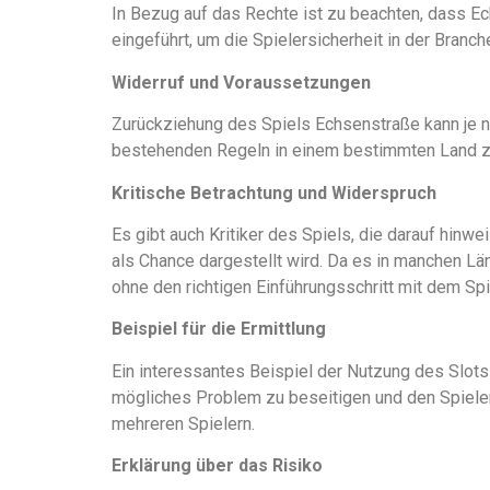
In Bezug auf das Rechte ist zu beachten, dass E
eingeführt, um die Spielersicherheit in der Branc
Widerruf und Voraussetzungen
Zurückziehung des Spiels Echsenstraße kann je 
bestehenden Regeln in einem bestimmten Land zu
Kritische Betrachtung und Widerspruch
Es gibt auch Kritiker des Spiels, die darauf hin
als Chance dargestellt wird. Da es in manchen L
ohne den richtigen Einführungsschritt mit dem Sp
Beispiel für die Ermittlung
Ein interessantes Beispiel der Nutzung des Slot
mögliches Problem zu beseitigen und den Spieler
mehreren Spielern.
Erklärung über das Risiko