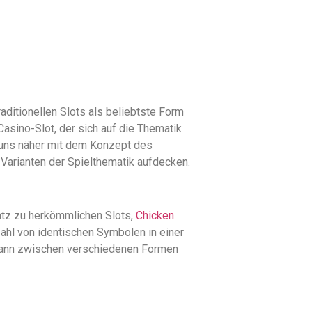
aditionellen Slots als beliebtste Form
Casino-Slot, der sich auf die Thematik
r uns näher mit dem Konzept des
Varianten der Spielthematik aufdecken.
satz zu herkömmlichen Slots,
Chicken
ahl von identischen Symbolen in einer
r kann zwischen verschiedenen Formen