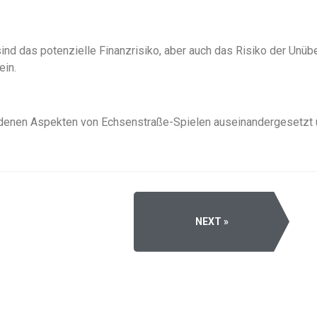
nd das potenzielle Finanzrisiko, aber auch das Risiko der Unüber
ein.
iedenen Aspekten von Echsenstraße-Spielen auseinandergesetzt 
NEXT