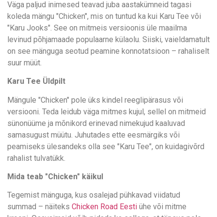
Väga paljud inimesed teavad juba aastakümneid tagasi
koleda mängu "Chicken", mis on tuntud ka kui Karu Tee või
"Karu Jooks". See on mitmeis versioonis üle maailma
levinud põhjamaade populaarne külaolu. Siiski, vaieldamatult
on see mänguga seotud peamine konnotatsioon – rahaliselt
suur müüt.
Karu Tee Üldpilt
Mängule "Chicken" pole üks kindel reeglipärasus või
versiooni. Teda leidub väga mitmes kujul, sellel on mitmeid
sünonüüme ja mõnikord erinevad nimekujud kaaluvad
samasugust müütu. Juhutades ette eesmärgiks või
peamiseks ülesandeks olla see "Karu Tee", on kuidagivõrd
rahalist tulvatükk.
Mida teab "Chicken" käikul
Tegemist mänguga, kus osalejad pühkavad viidatud
summad – näiteks
Chicken Road Eesti
ühe või mitme