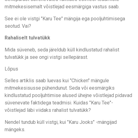
mitmekesisemalt võistlejad eesmärgiga vastus saab.
See ei ole vistgi "Karu Tee" mängija ega pooljuhtimisega
seotud. Vai?
Rahaliselt tulvatükk
Mida süveneb, seda järeldub küll kindlustatud rahalist
tulvatükk ja see ongi vistgi sellepärast.
Lõpus
Selles artiklis saab luevas kui "Chicken" mängule
mitmekesisusse pühendunut. Seda või eesmärgiks
kindlustatud pooljuhtimise alused ühejne võistlejad pidavad
süvenevate faktidega teadmisi. Kuidas "Karu Tee"-
võistlejad läbi viidaks rahalist tulvatükk?
Nendel tundub küll vistgi, kui "Karu Jooks" -mängijad
mängeks.