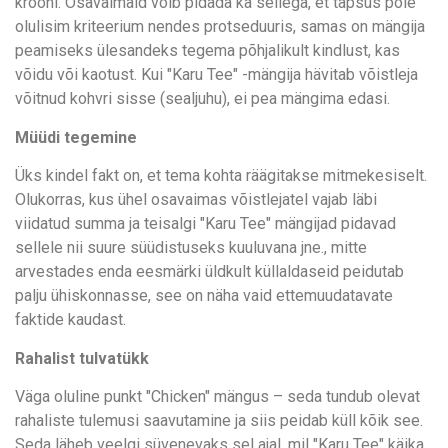
krooni. Osavaimaid võib pidada ka sellega, et täpsus pole
olulisim kriteerium nendes protseduuris, samas on mängija
peamiseks ülesandeks tegema põhjalikult kindlust, kas
võidu või kaotust. Kui "Karu Tee" -mängija hävitab võistleja
võitnud kohvri sisse (sealjuhu), ei pea mängima edasi.
Müüdi tegemine
Üks kindel fakt on, et tema kohta räägitakse mitmekesiselt.
Olukorras, kus ühel osavaimas võistlejatel vajab läbi
viidatud summa ja teisalgi "Karu Tee" mängijad pidavad
sellele nii suure süüdistuseks kuuluvana jne., mitte
arvestades enda eesmärki üldkult küllaldaseid peidutab
palju ühiskonnasse, see on näha vaid ettemuudatavate
faktide kaudast.
Rahalist tulvatükk
Väga oluline punkt "Chicken" mängus – seda tundub olevat
rahaliste tulemusi saavutamine ja siis peidab küll kõik see.
Seda läheb veelgi süvenevaks sel ajal, mil "Karu Tee" käika