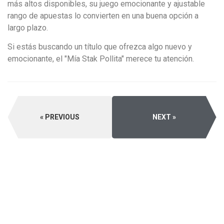
más altos disponibles, su juego emocionante y ajustable
rango de apuestas lo convierten en una buena opción a
largo plazo.
Si estás buscando un título que ofrezca algo nuevo y
emocionante, el "Mía Stak Pollita" merece tu atención.
PREVIOUS
NEXT