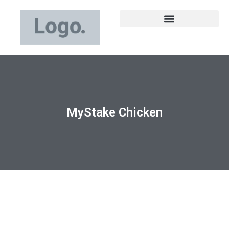
MyStake Chicken